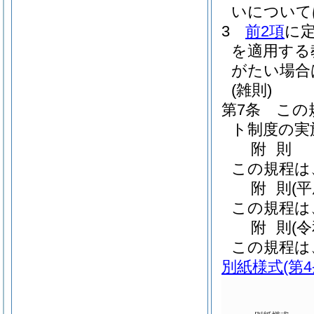
いについて
3
前2項
に
を適用する
がたい場合
(雑則)
第7条
この
ト制度の実
附
則
この規程は
附
則
(
この規程は
附
則
(
この規程は
別紙様式
(第