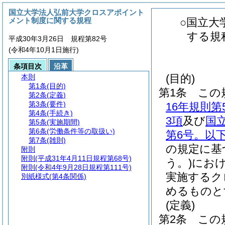
国立大学法人弘前大学クロスアポイント
メント制度に関する規程
○国立大
する規
平成30年3月26日 規程第82号
(令和4年10月1日施行)
条項目次
沿革
(目的)
本則
第1条
(目的)
第1条
この
第2条
(定義)
第3条
(要件)
16年規則
第4条
(手続き)
3項
及び
国
第5条
(実施期間)
第6条
(労働条件等の取扱い)
第6号。以
第7条
(雑則)
の規定に基
附則
附則
(平成31年4月11日規程第68号)
う。)
にお
附則
(令和4年9月28日規程第111号)
実施するク
別紙様式
(第4条関係)
めるものと
(定義)
第2条
この