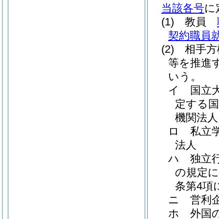
当該各号
に
(1)
教員
契約職員
(2)
相手方
等を推進
いう。
イ
国立
定する国
機関法人
ロ
私立
法人
ハ
独立
の規定に
条第4項
ニ
営利
ホ
外国