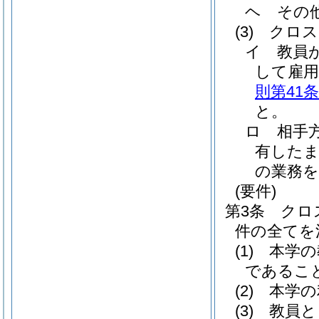
ヘ
その
(3)
クロス
イ
教員
して雇用
則第41条
と。
ロ
相手
有したま
の業務
(要件)
第3条
クロ
件の全てを
(1)
本学の
であるこ
(2)
本学の
(3)
教員と