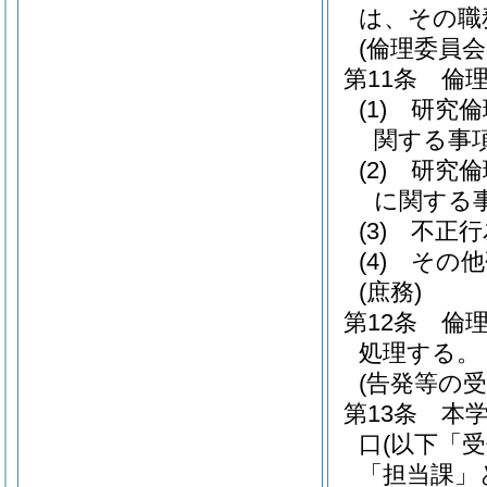
は、その職
(倫理委員会
第11条
倫
(1)
研究倫
関する事
(2)
研究倫
に関する
(3)
不正行
(4)
その他
(庶務)
第12条
倫
処理する。
(告発等の
第13条
本
口
(以下「
「担当課」