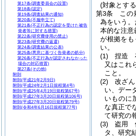
第17条
(調査委員会の設置)
(対象とする
第18条
(認定)
第3条
この
第19条
(調査結果の通知)
第20条
(不服申立て)
為をいう。
第21条
(不正行為の認定を受けた被告
本的な注意
発者等に対する措置)
第22条
(研究費使用の禁止)
が根拠をも
第23条
(研究費の返還)
い。
第24条
(調査結果の公表)
第25条
(悪意に基づく告発者の処分)
(1)
捏造 
第26条
(不正行為が認定されなかった
又はこれ
場合の対応措置)
第27条
(その他)
こと。
附則
附則
(平成21年2月9日)
(2)
改ざん
附則
(平成24年2月1日規程第4号)
い、デー
附則
(平成25年4月19日規程第67号)
附則
(平成27年3月20日規程第106号)
いものに
附則
(平成27年3月20日規程第79号)
な真正で
附則
(令和4年6月16日規程第77号)
て研究の
(3)
盗用 
タ、研究