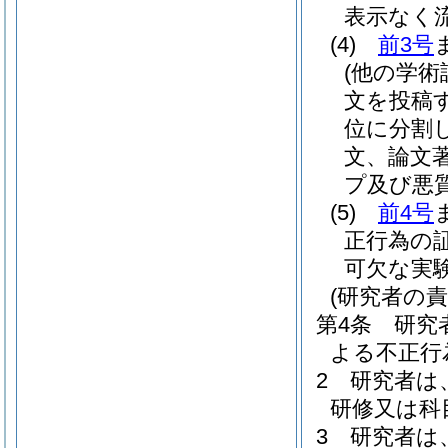
表示なく
(4)
前3号
(他の学
文を投稿
位に分割
文、論文
プ及び悪
(5)
前4号
正行為の
可欠な実
(研究者の責
第4条
研究
よる不正行
2
研究者は
研修又は科
3
研究者は