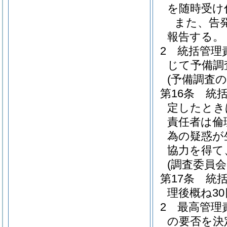
を随時受け
また、告
報告する。
2
統括管理
じて予備調
(予備調査の
第16条
統
定したとき
責任者は倫
為の疑惑が
協力を得て
(調査委員会
第17条
統
理後概ね3
2
最高管理
の要否を決