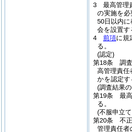
3
最高管理
の実施を必
50日以内
会を設置す
4
前項
に規
る。
(認定)
第18条
調
高管理責任
かを認定す
(調査結果の
第19条
最
る。
(不服申立て
第20条
不
管理責任者