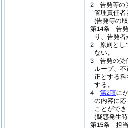
2
告発等の
管理責任者
(告発等の取
第14条
告
り、告発者
2
原則とし
ない。
3
告発の受
ループ、不
正とする科
する。
4
第2項
に
の内容に応
ことができ
(疑惑発生時
第15条
担