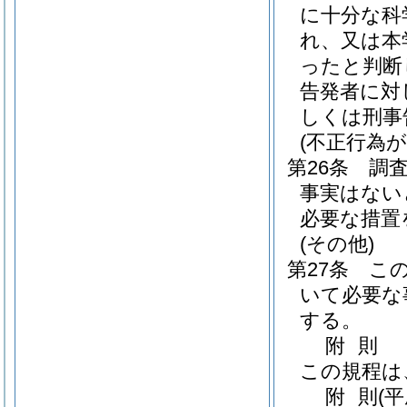
に十分な科
れ、又は本
ったと判断
告発者に対
しくは刑事
(不正行為
第26条
調
事実はない
必要な措置
(その他)
第27条
こ
いて必要な
する。
附
則
この規程は
附
則
(