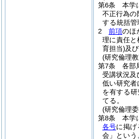
第6条
本学
不正行為の
する統括管
2
前項
のほ
理に責任と
育担当)
及び
(研究倫理教
第7条
各部
受講状況及
低い研究者
を有する研
てる。
(研究倫理委
第8条
本学
各号
に掲げ
会」という