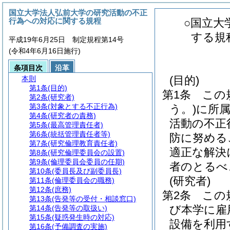
国立大学法人弘前大学の研究活動の不正
行為への対応に関する規程
○国立大
する規
平成19年6月25日 制定規程第14号
(令和4年6月16日施行)
条項目次
沿革
(目的)
本則
第1条
(目的)
第1条
この
第2条
(研究者)
第3条
(対象とする不正行為)
う。)
に所
第4条
(研究者の責務)
活動の不正
第5条
(最高管理責任者)
第6条
(統括管理責任者等)
防に努める
第7条
(研究倫理教育責任者)
適正な解決
第8条
(研究倫理委員会の設置)
第9条
(倫理委員会委員の任期)
者のとるべ
第10条
(委員長及び副委員長)
(研究者)
第11条
(倫理委員会の職務)
第12条
(庶務)
第2条
この
第13条
(告発等の受付・相談窓口)
び本学に雇
第14条
(告発等の取扱い)
第15条
(疑惑発生時の対応)
設備を利用
第16条
(予備調査の実施)