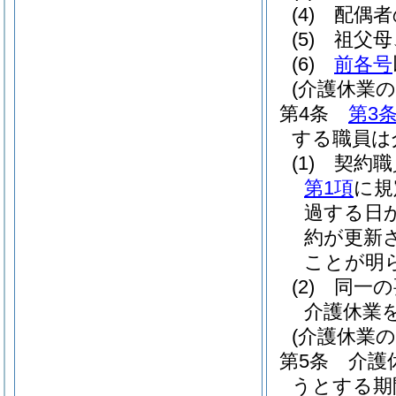
(4)
配偶者
(5)
祖父母
(6)
前各号
(介護休業の
第4条
第3
する職員は
(1)
契約職
第1項
に規
過する日
約が更新
ことが明
(2)
同一の
介護休業
(介護休業の
第5条
介護
うとする期