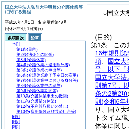
国立大学法人弘前大学職員の介護休業等
に関する規程
○国立大
平成16年4月1日 制定規程第49号
(令和6年4月1日施行)
(目的)
条項目次
沿革
第1条
この
本則
第1条
(目的)
16年規則
第2条
(法令との関係)
第3条
(介護休業)
項
、
国立大
第4条
(介護休業の適用除外者)
号。以下「
第5条
(介護休業の申出等)
第6条
(介護休業終了予定日の変更)
国立大学法
第7条
(介護休業中における身分等)
則第7号。
第8条
(介護休業中の給与)
第9条
(介護休業期間等)
条の2第2項
第10条
(介護休業申出の撤回)
則
(令和6年
第11条
(介護部分休業)
第12条
(不利益取扱いの禁止)
り、国立大
第13条
(雇用保険及び共済組合等)
トタイム職
附則
附則
休業に関し
附則