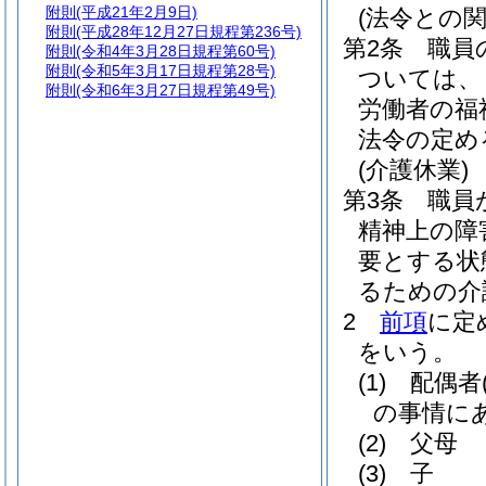
附則
(平成21年2月9日)
(法令との関
附則
(平成28年12月27日規程第236号)
第2条
職員
附則
(令和4年3月28日規程第60号)
附則
(令和5年3月17日規程第28号)
ついては、
附則
(令和6年3月27日規程第49号)
労働者の福
法令の定め
(介護休業)
第3条
職員
精神上の障
要とする状
るための介
2
前項
に定
をいう。
(1)
配偶者
の事情に
(2)
父母
(3)
子