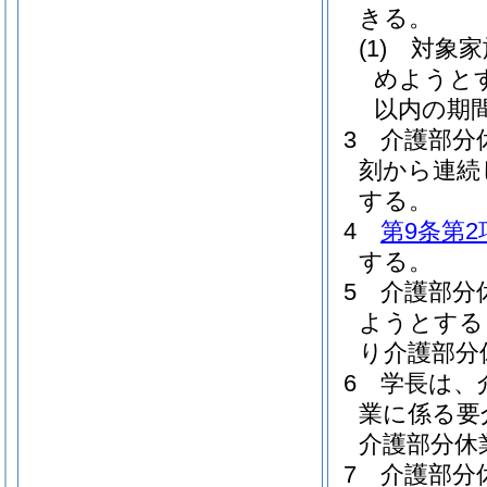
きる。
(1)
対象家
めようと
以内の期
3
介護部分
刻から連続
する。
4
第9条第2
する。
5
介護部分
ようとする
り介護部分
6
学長は、
業に係る要
介護部分休
7
介護部分