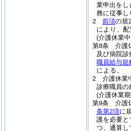
業申出をし
務に従事し
2
前項
の規
により、配
(介護休業中
第8条
介護
及び病院診
職員給与規
による。
2
介護休業
診療職員の
(介護休業期
第9条
介護
条第2項
に
護を必要と
つ、通算し