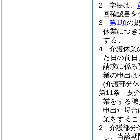
2
学長は、
回確認書を
3
第1項
の
休業につき
する。
4
介護休業
た日の前日
請求に係る
業の申出は
(介護部分休
第11条
要
業をする職
申出た場合
業をするこ
2
介護部分
し、当該期