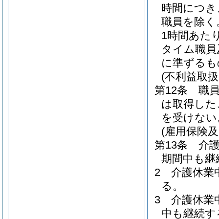
時間につき
職員を除く
1時間あた
タイム職員
に準ずるも
(不利益取扱
第12条
職
は取得した
を受けない
(雇用保険
第13条
介
期間中も継
2
介護休業
る。
3
介護休業
中も継続す