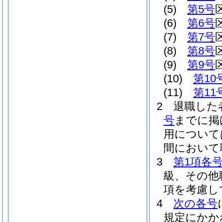
(5)
第5号
(6)
第6号
(7)
第7号
(8)
第8号
(9)
第9号
(10)
第10
(11)
第11
2
退職した
号
までに掲
用について
間において
3
第1項各
級、その他
項を考慮し
4
次の各号
規定にかか