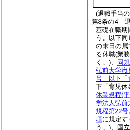
(退職手当の
第8条の4
基礎在職期
う。以下同
の末日の属
る休職
(業
く。)
、
同規
弘前大学職
号。以下「
下「育児休
休業規程
(
学法人弘前
規程第22
項
に規定す
う。)
、国