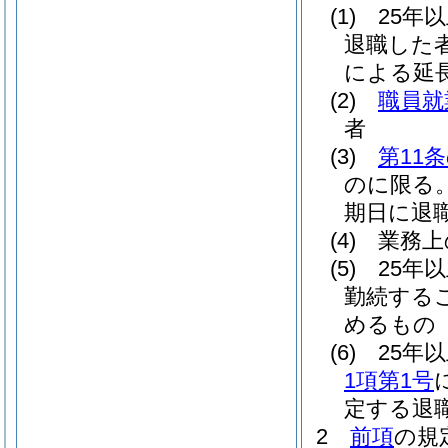
(1)
25年
退職した
による延
(2)
職員就
者
(3)
第11
のに限る。
期日に退
(4)
業務上
(5)
25年
勤続する
めるもの
(6)
25年
1項第1号
定する退
2
前項
の規