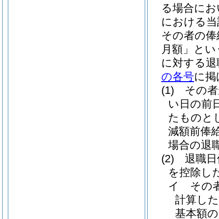
る場合にお
における当
その者の俸
月額」とい
に対する退
の各号
に掲
(1)
その者
い日の前
たものと
減額前俸
場合の退
(2)
退職日
を控除し
イ
その
計算し
基本額の