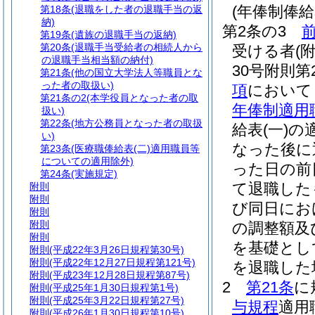
(年俸制俸
第18条
(退職をした者の退職手当の返
納)
第2条の3
前
第19条
(遺族の退職手当の返納)
第20条
(退職手当受給者の相続人から
受ける者
(
の退職手当相当額の納付)
30号附則
第21条
(他の国立大学法人等職員とな
った者の取扱い)
項
において
第21条の2
(本学役員となった者の取
年俸制適用
扱い)
第22条
(地方公務員となった者の取扱
給表
(一)
の
い)
なった後に
第23条
(医療職俸給表(二)適用職員等
についての適用除外)
った日の前
第24条
(実施規定)
て退職した
附則
附則
び同日にお
附則
附則
の調整額及
附則
を基礎とし
附則
(平成22年3月26日規程第30号)
附則
(平成22年12月27日規程第121号)
を退職した
附則
(平成23年12月28日規程第87号)
2
第21条
に
附則
(平成25年1月30日規程第1号)
附則
(平成25年3月22日規程第27号)
与規程
適用
附則
(平成26年1月30日規程第10号)