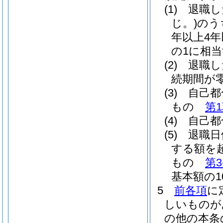
(1)
退職し
じ。)
のう
年以上4
の1に相
(2)
退職し
続期間が
(3)
自己都
もの
第
(4)
自己都
(5)
退職日
する額を
もの
第
基本額の1
5
前各項
に
しいものが
の他の本条