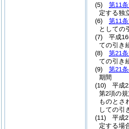
(5)
第11
定する独
(6)
第11
としての
(7)
平成1
ての引き
(8)
第21
ての引き
(9)
第21
期間
(10)
平成
第2項の
ものとさ
しての引
(11)
平成
定する場