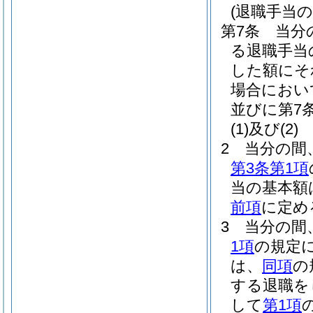
(退職手当
第7条
当分
る退職手当
した額にそ
場合におい
並びに第7
(1)及び(2)
2
当分の間
第3条第1項
当の基本額
前項
に定め
3
当分の間
1項
の規定
は、
同項
の
する退職を
して
第1項