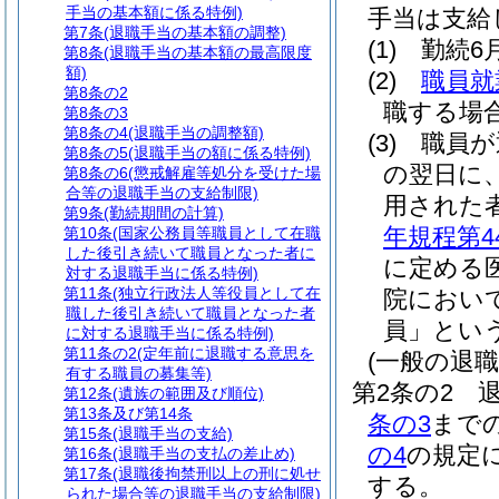
手当の基本額に係る特例)
手当は支給
第7条
(退職手当の基本額の調整)
(1)
勤続6
第8条
(退職手当の基本額の最高限度
額)
(2)
職員就
第8条の2
職する場
第8条の3
第8条の4
(退職手当の調整額)
(3)
職員が
第8条の5
(退職手当の額に係る特例)
の翌日に
第8条の6
(懲戒解雇等処分を受けた場
合等の退職手当の支給制限)
用された
第9条
(勤続期間の計算)
年規程第4
第10条
(国家公務員等職員として在職
した後引き続いて職員となった者に
に定める
対する退職手当に係る特例)
第11条
(独立行政法人等役員として在
院におい
職した後引き続いて職員となった者
員」という
に対する退職手当に係る特例)
第11条の2
(定年前に退職する意思を
(一般の退職
有する職員の募集等)
第2条の2
第12条
(遺族の範囲及び順位)
第13条及び第14条
条の3
まで
第15条
(退職手当の支給)
の4
の規定
第16条
(退職手当の支払の差止め)
第17条
(退職後拘禁刑以上の刑に処せ
する。
られた場合等の退職手当の支給制限)