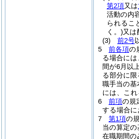
第2項
又は
活動の内
られるこ
く。)
又は
(3)
前2号
5
前各項
の
る場合には
間が6月以
る部分に限
職手当の基
には、これ
6
前項
の規
する場合に
7
第1項
の
当の算定の
在職期間の