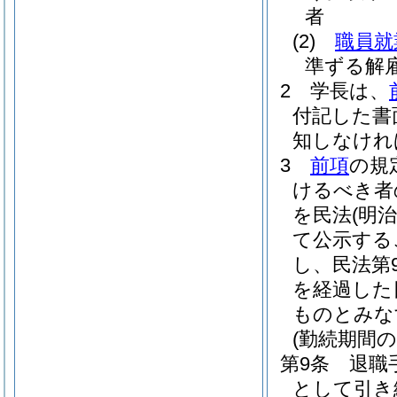
者
(2)
職員就
準ずる解
2
学長は、
付記した書
知しなけれ
3
前項
の規
けるべき者
を民法
(明治
て公示する
し、民法第
を経過した
ものとみな
(勤続期間の
第9条
退職
として引き