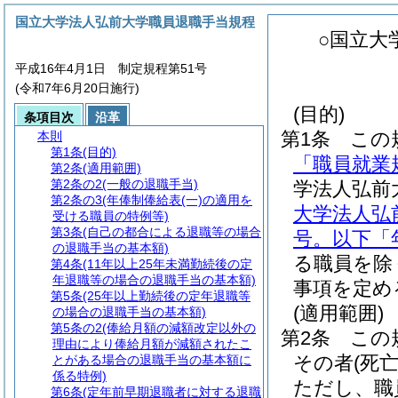
国立大学法人弘前大学職員退職手当規程
○国立大
平成16年4月1日 制定規程第51号
(令和7年6月20日施行)
(目的)
条項目次
沿革
第1条
この
本則
第1条
(目的)
「職員就業
第2条
(適用範囲)
第2条の2
(一般の退職手当)
学法人弘前
第2条の3
(年俸制俸給表(一)の適用を
大学法人弘
受ける職員の特例等)
第3条
(自己の都合による退職等の場合
号。以下「
の退職手当の基本額)
る職員を除
第4条
(11年以上25年未満勤続後の定
年退職等の場合の退職手当の基本額)
事項を定め
第5条
(25年以上勤続後の定年退職等
(適用範囲)
の場合の退職手当の基本額)
第5条の2
(俸給月額の減額改定以外の
第2条
この
理由により俸給月額が減額されたこ
その者
(死
とがある場合の退職手当の基本額に
係る特例)
ただし、職
第6条
(定年前早期退職者に対する退職