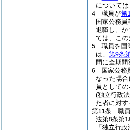
については
4
職員が
第
国家公務員
退職し、か
ては、この
5
職員を国
は、
第9条
間に全期間
6
国家公務
なった場合
員としての
(独立行政
た者に対す
第11条
職
法第8条第
「独立行政