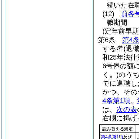
続いた在
(12)
前各
職期間
(定年前早
第6条
第4
する者
(退
和25年法
6号俸の額
く。)
のう
でに退職し
かつ、その
4条第1項
、
は、
次の表
右欄に掲げ
読み替える規定
第4条第1項
及び