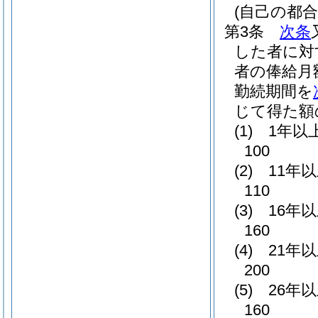
(自己の都
第3条
次条
した者に対
者の俸給月
勤続期間を
じて得た額
(1)
1年以
100
(2)
11年
110
(3)
16年
160
(4)
21年
200
(5)
26年
160