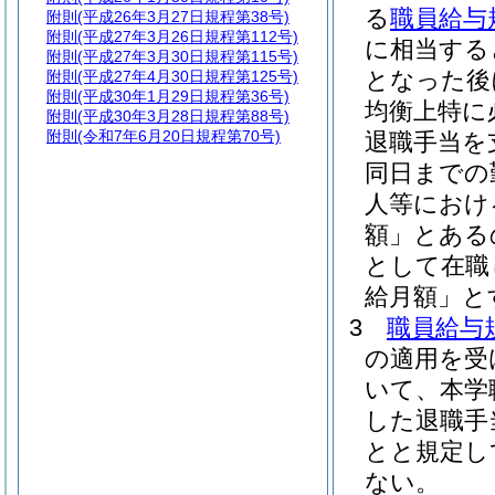
る
職員給与
附則
(平成26年3月27日規程第38号)
附則
(平成27年3月26日規程第112号)
に相当する
附則
(平成27年3月30日規程第115号)
となった後
附則
(平成27年4月30日規程第125号)
附則
(平成30年1月29日規程第36号)
均衡上特に
附則
(平成30年3月28日規程第88号)
附則
(令和7年6月20日規程第70号)
退職手当を
同日までの
人等におけ
額」とある
として在職
給月額」と
3
職員給与
の適用を受
いて、本学
した退職手
とと規定し
ない。