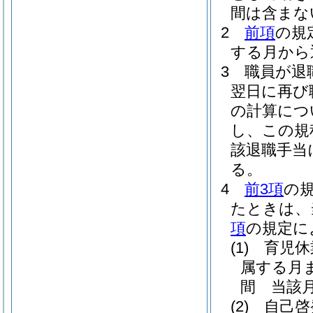
間は含まな
2
前項
の規
する月から
3
職員が退
翌日に再び
の計算につ
し、この規
該退職手当
る。
4
前3項
の
たときは、
項
の規定に
(1)
育児休
属する月
間 当該月
(2)
自己啓