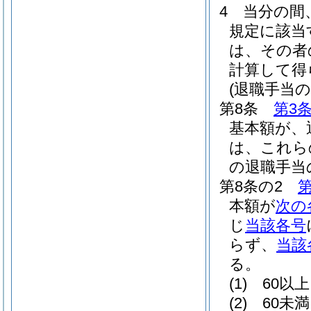
4
当分の間
規定に該当
は、その者
計算して得
(退職手当
第8条
第3
基本額が、
は、これら
の退職手当
第8条の2
第
本額が
次の
じ
当該各号
らず、
当該
る。
(1)
60以
(2)
60未