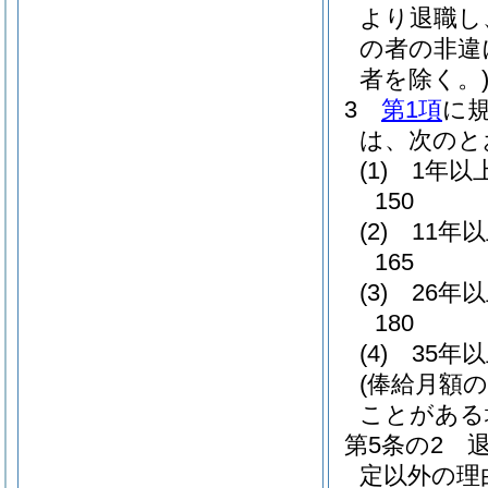
より退職し
の者の非違
者を除く。
3
第1項
に
は、次のと
(1)
1年以
150
(2)
11年
165
(3)
26年
180
(4)
35年
(俸給月額
ことがある
第5条の2
定以外の理