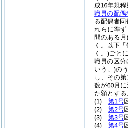
成16年規程
職員の配偶
る配偶者同
れらに準ず
間のある月
く。以下「
く。)
ごと
職員の区分
いう。)
の
し、その第
数が60月
た額とする
(1)
第1号
(2)
第2号
(3)
第3号
(4)
第4号