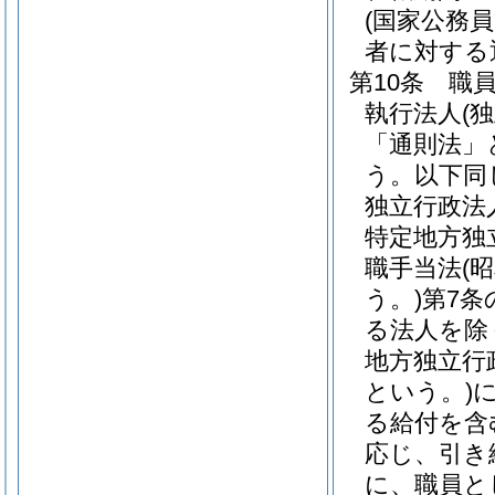
(国家公務
者に対する
第10条
職
執行法人
(
「通則法」
う。以下同
独立行政法
特定地方独
職手当法
(
う。)
第7条
る法人を除
地方独立行
という。)
る給付を含
応じ、引き
に、職員と