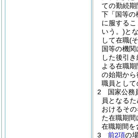
ての勤続期
下「国等の
に服するこ
いう。)
と
して在職
(
国等の機関
した後引き
よる在職期
の始期から
職員として
2
国家公務
員となるた
おけるその
た在職期間
在職期間を
3
前2項
の