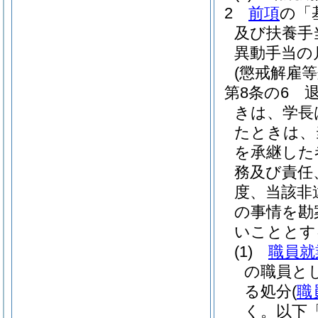
2
前項
の「
及び扶養手
異動手当の
(懲戒解雇
第8条の6
きは、学長
たときは、
を承継した
務及び責任
度、当該非
の事情を勘
いこととす
(1)
職員就
の職員と
る処分
(
職
く。以下