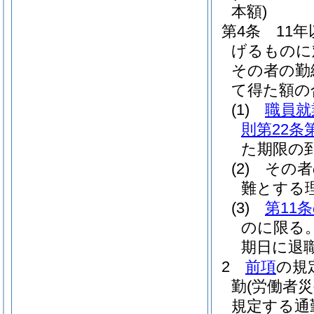
本額)
第4条
11
げるものに
その者の勤
て得た額の
(1)
職員就
則第22条
た期限の
(2)
その者
難とする
(3)
第11
のに限る。
期日に退
2
前項
の規
勤
(労働者
規定する通