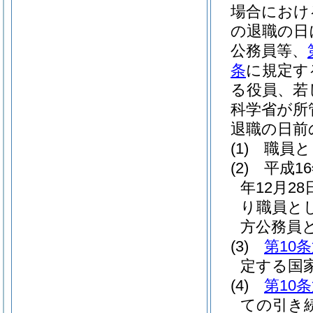
場合におけ
の退職の日
公務員等、
条
に規定す
る役員、若
科学省が所
退職の日前
(1)
職員と
(2)
平成1
年12月28
り職員と
方公務員
(3)
第10
定する国
(4)
第10
ての引き