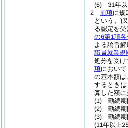
(6)
31年
2
前項
に規
という。)
る認定を受
の6第1項各
よる諭旨解
職員就業規則
処分を受け
項
において
の基本額は
するときは
算した額に
(1)
勤続期
(2)
勤続期
(3)
勤続期
(11年以