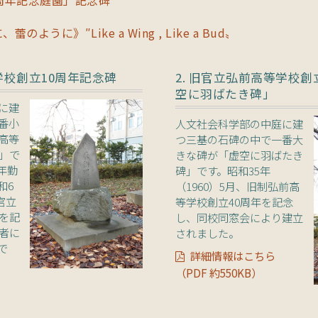
ように》″Like a Wing , Like a Bud〟
学校創立10周年記念碑
2. 旧官立弘前高等学校創
空に羽ばたき碑」
に建
番小
人文社会科学部の中庭に建
高等
つ三基の石碑の中で一番大
碑」で
きな碑が「虚空に羽ばたき
年勤
碑」です。昭和35年
和6
（1960）5月、旧制弘前高
官立
等学校創立40周年を記念
年を記
し、同校同窓会により建立
続者に
されました。
で
詳細情報はこちら
（PDF 約550KB）