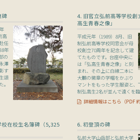
徳碑
4. 旧官立弘前高等学校創
高生青春之像」
年
前高
平成元年（1989）8月、旧
赴任
制弘前高等学校同窓会が母
38年
校創立70周年を記念して建
部の
てたものです。台座中央に
永澤
は「弘高生青春之像」と刻
彰す
まれ、その上に白線二本に
生頌
大鵬の徽章の学帽をかぶり
た。
マントをもった学生服姿と、
制弘高生2名が並んで遠くを
詳細情報はこちら（PDF 約
学校在校生名簿碑（5,325
6. 初登頂の碑
弘前大学山岳部と弘前大学