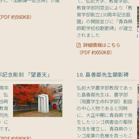
て、弘前大学、教育学部、
教育学部同窓会により「教
育学部創立130周年記念庭
DF 約560KB）
園」の開設並びに「青森県
師範学校校歌歌碑」が建立
されました
詳細情報はこちら
（PDF 約650KB）
周年記念彫刻 「望蒼天」
10. 島善鄰先生顕彰碑
0周年
弘前大学農学部教授であっ
、弘
た島善鄰先生は、農学部
当時
（現農学生命科学部）創設
教育
の中心人物であると同時
司先
に、大正中期に青森県で発
）に
生したリンゴ病害虫の駆除
です。
方法を確立し、青森県のリ
ンゴ産業の危機を救ったこ
DF 約590KB）