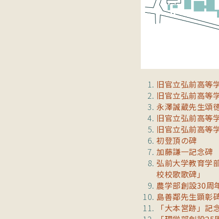
旧官立弘前高等学
旧官立弘前高等学
永澤誠蔵先生頌
旧官立弘前高等学
旧官立弘前高等
初登頂の碑
加藤謙一記念碑
弘前大学教育学部
校校歌歌碑」
農学部創設30周
島善鄰先生顕彰
「大本営跡」記
「理学部創設25