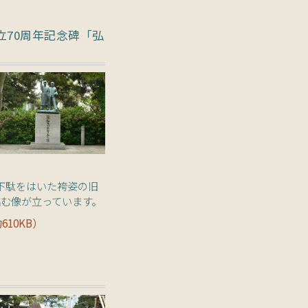
立70周年記念碑「弘
下駄をはいた袴姿の旧
臨む像が立っています。
610KB）