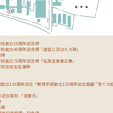
校創立10周年記念碑
校創立40周年記念碑「虚空に羽ばたき碑」
徳碑
校創立70周年記念碑「弘高生青春之像」
学校在校生名簿碑
創立130周年記念「教育学部創立130周年記念庭園 “育ての
年記念彫刻 「望蒼天」
碑
念碑
周年記念庭園」記念碑