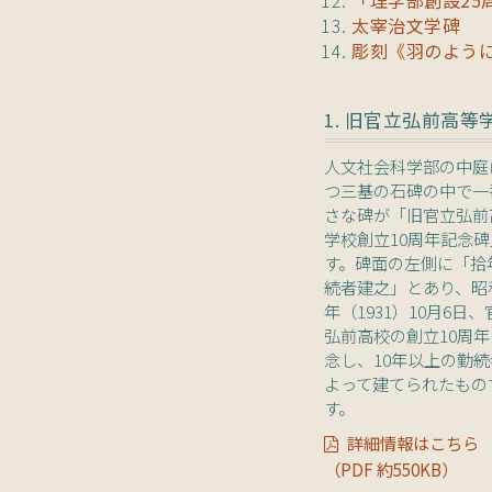
太宰治文学碑
彫刻《羽のように、蕾の
1. 旧官立弘前高等
人文社会科学部の中庭
つ三基の石碑の中で一
さな碑が「旧官立弘前
学校創立10周年記念
す。碑面の左側に「拾
続者建之」とあり、昭
年（1931）10月6日、
弘前高校の創立10周
念し、10年以上の勤
よって建てられたもの
す。
詳細情報はこちら
（PDF 約550KB）