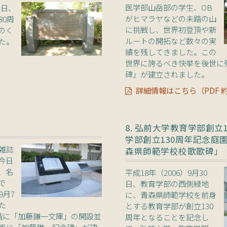
医学部山岳部の学生、OB
1日、
がヒマラヤなどの未踏の山
80周
に挑戦し、世界初登頂や新
のく
ルートの開拓など数々の実
た。
績を残してきました。この
世界に誇るべき快挙を後世に
碑」が建立されました。
詳細情報はこちら（PDF 約
8. 弘前大学教育学部創立
学部創立130周年記念庭園
雑誌
森県師範学校校歌歌碑」
今日
、名
平成18年（2006）9月30
で
日、教育学部の西側緑地
9月7
に、青森県師範学校を前身
た
とする教育学部が創立130
階に「加藤謙一文庫」の開設並
周年となることを記念し
手に「加藤謙一記念碑」が建