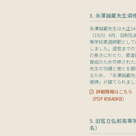
3. 永澤誠蔵先生頌
永澤誠蔵先生は大正14
（1925）4月、旧制弘
等学校柔道師範として
しました。退官までの
の長きにわたり、柔道
育成のため尽瘁された
先生の功績と徳とを顕
るため、「永澤誠蔵先
徳碑」が建てられまし
詳細情報はこちら
（PDF 約640KB）
5. 旧官立弘前高等
名）