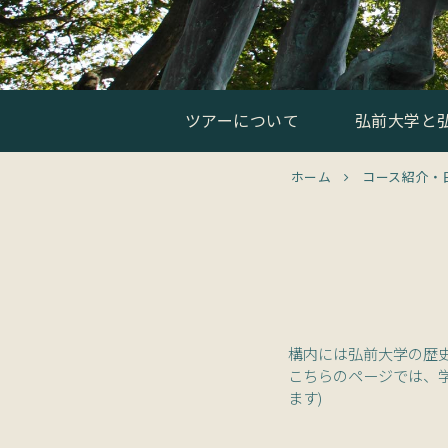
ツアーについて
弘前大学と
ホーム
コース紹介・
構内には弘前大学の歴
こちらのページでは、
ます)