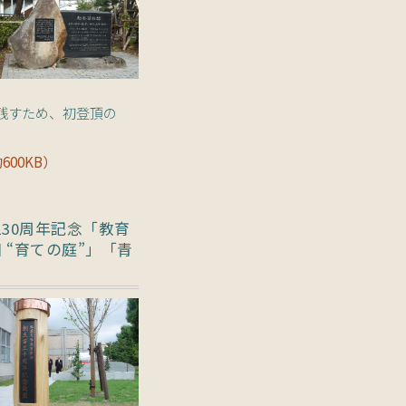
残すため、初登頂の
600KB）
130周年記念「教育
 “育ての庭”」「青