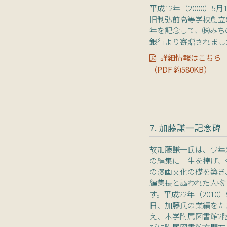
平成12年（2000）5月
旧制弘前高等学校創立
年を記念して、㈱みち
銀行より寄贈されまし
詳細情報はこちら
（PDF 約580KB）
7. 加藤謙一記念碑
故加藤謙一氏は、少年
の編集に一生を捧げ、
の漫画文化の礎を築き
編集長と謳われた人物
す。平成22年（2010）
日、加藤氏の業績をた
え、本学附属図書館2
びに附属図書館玄関右