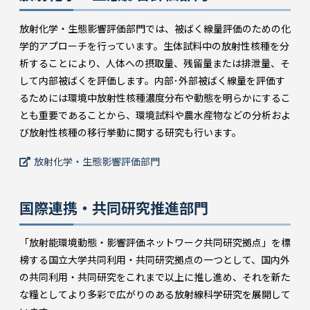
放射化学・生態影響評価部門では、被ばく線量評価のための化
学的アプローチを行っています。生体試料中の放射性核種を分
析することにより、人体への摂取量、残留量または排泄量、そ
して内部被ばくを評価します。内部･外部被ばく線量を評価す
るためには環境中放射性核種濃度分布や動態を明らかにするこ
とも重要であることから、環境試料や農水産物などの分析およ
び放射性核種の移行挙動に関する研究も行います。
放射化学・生態影響評価部門
国際連携・共同研究推進部門
「放射能環境動態・影響評価ネットワーク共同研究拠点」を標
榜する国立大学共同利用・共同研究拠点の一つとして、国内外
の共同利用・共同研究をこれまで以上に推し進め、それを新た
な糧としてより多彩で広がりのある放射線科学研究を展開して