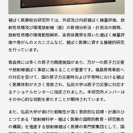
被ばく医療総合研究所では、外部及び内部被ばく線量評価、放
射性核種及び環境放射線（能）の新規分析法・計測法の開発、
放射性核種の環境動態解析、染色体異常を用いた被ばく線量評
価や発がんのメカニズムなど、被ばく医療に資する基礎的研究
を行っています。
青森県には多くの原子力関連施設があり、万が一の原子力災害
や放射線被ばく事故に備えることが重要です。福島原発事故へ
の対応を受けて、国の原子力災害時および平常時における被ば
く医療体制が大きく見直され、弘前大学は原子力災害に対応す
るナショナルセンターに指定されました。本研究所メンバーは
その中心的な役割を果たすことが期待されています。
また、弘前大学が掲げた戦略性が高く意欲的な目標・計画のひ
とつである「放射線科学・被ばく医療の国際的教育・研究拠点
の構築」を推進する放射線被ばく医療の専門家集団として、国