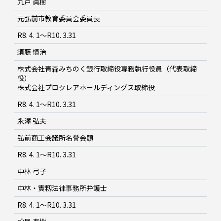
九戸 眞樹
元弘前市教育委員会委員長
R8. 4. 1～R10. 3.31
須藤 慎治
株式会社青森みちのく銀行取締役専務執行役員（代表取締
役）
株式会社プロクレアホールディングス取締役
R8. 4. 1～R10. 3.31
永澤 弘夫
弘前商工会議所名誉会頭
R8. 4. 1～R10. 3.31
中林 弓子
中林・實籾法律事務所弁護士
R8. 4. 1～R10. 3.31