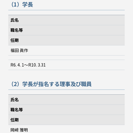
（1）学長
氏名
職名等
任期
福田 眞作
R6. 4. 1～R10. 3.31
（2）学長が指名する理事及び職員
氏名
職名等
任期
岡﨑 雅明