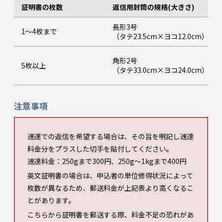
証明書の枚数
返信用封筒の規格(大きさ)
長形3号
1～4枚まで
（タテ23.5cm×ヨコ12.0cm）
角形2号
5枚以上
（タテ33.0cm×ヨコ24.0cm）
注意事項
速達での返信を希望する場合は、その旨を明記し速達
料金分をプラスした切手を貼付してください。
速達料金：250gまで300円、250g～1kgまで400円
英文証明書の場合は、申込者の単位修得状況によって
枚数が異なるため、郵送料金が上記表より高くなるこ
とがあります。
こちらから証明書を郵送する際、料金不足の恐れがあ