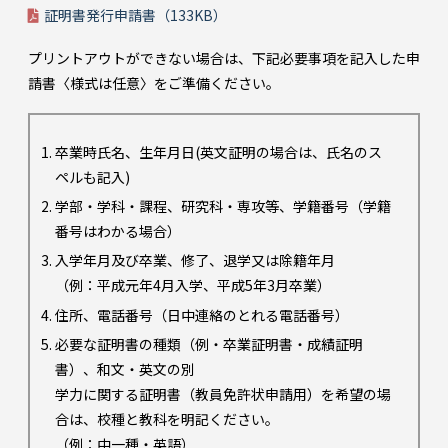
証明書発行申請書（133KB）
プリントアウトができない場合は、下記必要事項を記入した申
請書〈様式は任意〉をご準備ください。
卒業時氏名、生年月日(英文証明の場合は、氏名のス
ペルも記入)
学部・学科・課程、研究科・専攻等、学籍番号（学籍
番号はわかる場合）
入学年月及び卒業、修了、退学又は除籍年月
（例：平成元年4月入学、平成5年3月卒業）
住所、電話番号（日中連絡のとれる電話番号）
必要な証明書の種類（例・卒業証明書・成績証明
書）、和文・英文の別
学力に関する証明書（教員免許状申請用）を希望の場
合は、校種と教科を明記ください。
（例：中一種・英語）