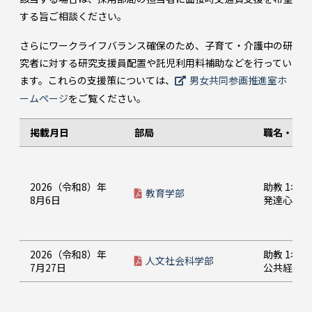
する旨ご相談ください。
さらにワークライフバランス確保のため、子育て・介護中の研
究者に対する研究支援員配置や託児利用料補助などを行ってい
ます。これらの支援策については、
男女共同参画推進室ホ
ームページ
をご覧ください。
掲載月日
部局
職名・人員
2026（令和8）年
助教 1名
教育学部
8月6日
発達心理学
2026（令和8）年
助教 1名
人文社会科学部
7月27日
公共経済学