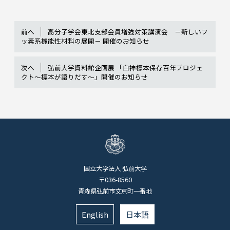
前へ
高分子学会東北支部会員増強対策講演会 －新しいフ
ッ素系機能性材料の展開－ 開催のお知らせ
次へ
弘前大学資料館企画展 「白神標本保存百年プロジェ
クト～標本が語りだす～」開催のお知らせ
国立大学法人 弘前大学
〒036-8560
青森県弘前市文京町一番地
English
日本語