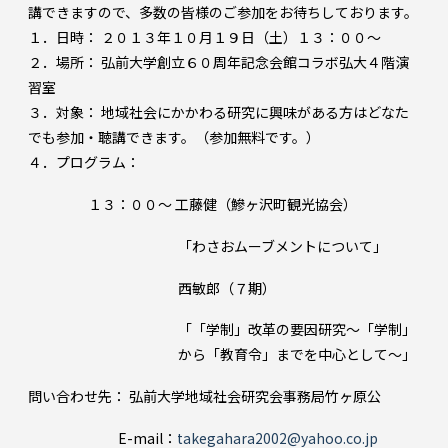
講できますので、多数の皆様のご参加をお待ちしております。
１．日時： ２０１３年１０月１９日（土）１３：００～
２．場所： 弘前大学創立６０周年記念会館コラボ弘大４階演
習室
３．対象： 地域社会にかかわる研究に興味がある方はどなた
でも参加・聴講できます。（参加無料です。）
４．プログラム：
１３：００～ 工藤健（鰺ヶ沢町観光協会）
「わさおムーブメントについて」
西敏郎（７期）
「「学制」改革の要因研究～「学制」
から「教育令」までを中心として～」
問い合わせ先： 弘前大学地域社会研究会事務局竹ヶ原公
E-mail：
takegahara2002@yahoo.co.jp