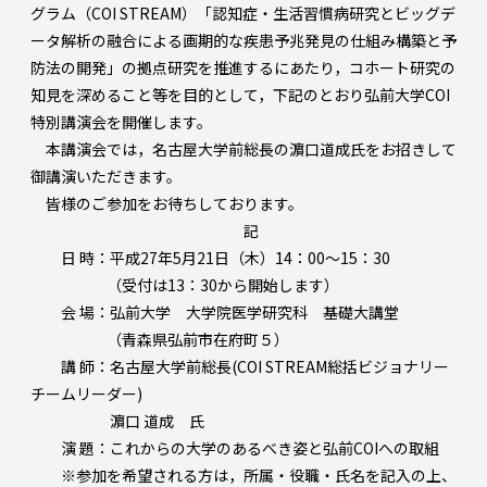
グラム（COI STREAM）「認知症・生活習慣病研究とビッグデ
ータ解析の融合による画期的な疾患予兆発見の仕組み構築と予
防法の開発」の拠点研究を推進するにあたり，コホート研究の
知見を深めること等を目的として，下記のとおり弘前大学COI
特別講演会を開催します。
本講演会では，名古屋大学前総長の濵口道成氏をお招きして
御講演いただきます。
皆様のご参加をお待ちしております。
記
日 時：平成27年5月21日（木）14：00～15：30
（受付は13：30から開始します）
会 場：弘前大学 大学院医学研究科 基礎大講堂
（青森県弘前市在府町５）
講 師：名古屋大学前総長(COI STREAM総括ビジョナリー
チームリーダー)
濵口 道成 氏
演 題：これからの大学のあるべき姿と弘前COIへの取組
※参加を希望される方は，所属・役職・氏名を記入の上、