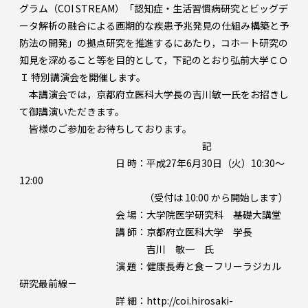
グラム（COI STREAM）「認知症・生活習慣病研究とビッグデ
ータ解析の融合による画期的な疾患予兆発見の仕組み構築と予
防法の開発」の拠点研究を推進するにあたり，コホート研究の
知見を深めること等を目的として，下記のとおり弘前大学ＣＯ
Ｉ 特別講演会を開催します。
本講演会では，京都府立医科大学長の吉川敏一氏をお招きし
て御講演いただきます。
皆様のご参加をお待ちしております。
記
日 時：平成27年6月30日（火）10:30～
12:00
（受付は 10:00 から開始します）
会 場：大学院医学研究科 基礎大講堂
講 師：京都府立医科大学 学長
吉川 敏一 氏
演 題：健康長寿と食－フリーラジカル
研究最前線－
詳 細：http://coi.hirosaki-