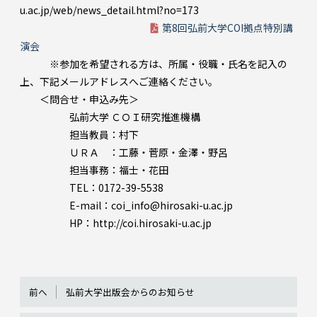
u.ac.jp/web/news_detail.html?no=173
第8回弘前大学COI拠点特別講
演会
※参加を希望される方は、所属・役職・氏名を記入の
上、下記メールアドレスへご連絡ください。
＜問合せ・申込み先＞
弘前大学 ＣＯＩ研究推進機構
担当教員：村下
ＵＲＡ ：工藤・菅原・金澤・野呂
担当事務：福士・花田
TEL：0172-39-5538
E-mail：coi_info@hirosaki-u.ac.jp
HP：http://coi.hirosaki-u.ac.jp
前へ
弘前大学出版会からのお知らせ