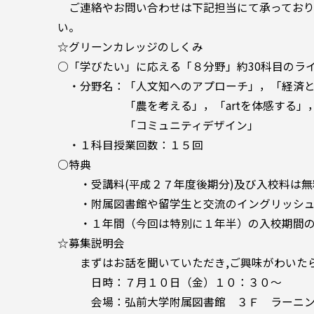
ご連絡やお問い合わせは下記担当にて承っており
い。
☆グリーンカレッジのしくみ
○「学びたい」に応える「８分野」約30科目のラ
・分野名：「人文知へのアプローチ」，「経済と
「農を考える」，「artを体感する」，「
「コミュニティデザイン」
・１科目授業回数：１５回
○特典
・受講料(平成２７年度後期分)及び入校料は無
・附属図書館や留学生と交流のイングリッシュ
・１年間（今回は特別に１年半）の入校期間の
☆募集説明会
まずはお話を聞いていただき,ご興味がわいたら
日時：７月１０日（金）１０：３０～
会場：弘前大学附属図書館 ３Ｆ ラーニン