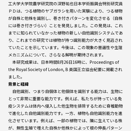
工大学大学院農学研究院の深野祐也日本学術振興会特別研究員
ＰＤは、つる植物のヤブガラシを用いた実験により、つる植物
が自株と他株を識別し、巻き付きパターンを変化させる（自株
には巻き付きづらい）ことを発見しました。この発見は、これ
までに知られていなかった植物の新しい自他識別システムであ
り、これまでの研究では植物が持つ識別能力が大きく見逃され
ていたことを示しています。今後は、この現象の普遍性や生理
メカニズムについて、さらなる解明が期待されます。
本研究成果は、日本時間8月26日16時に、Proceedings of
the Royal Society of London, B 英国王立協会紀要に掲載され
ました。
背景と経緯
自他識別、つまり自個体と他個体を識別する能力は、生物に
とって非常に重要な能力です。例えば、私たちが持っている免
疫システムは体内へ侵入した他生物を排除するために脊椎動物
で進化した自他識別能力です。一方、植物も自他識別能力を進
化させています。例えば、一部の植物では、隣に生えている株
が、無性生殖で増えた自株か他株かによって根の伸長パターン