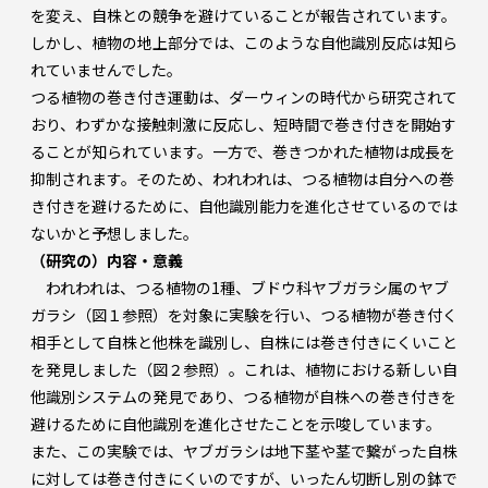
を変え、自株との競争を避けていることが報告されています。
しかし、植物の地上部分では、このような自他識別反応は知ら
れていませんでした。
つる植物の巻き付き運動は、ダーウィンの時代から研究されて
おり、わずかな接触刺激に反応し、短時間で巻き付きを開始す
ることが知られています。一方で、巻きつかれた植物は成長を
抑制されます。そのため、われわれは、つる植物は自分への巻
き付きを避けるために、自他識別能力を進化させているのでは
ないかと予想しました。
（研究の）内容・意義
われわれは、つる植物の1種、ブドウ科ヤブガラシ属のヤブ
ガラシ（図１参照）を対象に実験を行い、つる植物が巻き付く
相手として自株と他株を識別し、自株には巻き付きにくいこと
を発見しました（図２参照）。これは、植物における新しい自
他識別システムの発見であり、つる植物が自株への巻き付きを
避けるために自他識別を進化させたことを示唆しています。
また、この実験では、ヤブガラシは地下茎や茎で繋がった自株
に対しては巻き付きにくいのですが、いったん切断し別の鉢で