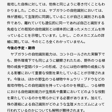
栽培した自株に対しては、他株と同じように巻き付くこともわ
かりました。このことは、ヤブガラシの自他識別においては、
株が連結して生理的に同調していることが自己と識別される条
件であり、離れていても遺伝的に同一であれば自己と識別する
免疫などの既知の自他識別とは根本的に違ったメカニズムを持
っていることを示唆しています。しかし、このメカニズムの詳
細に関しては、今のところ全くわかっていません。
今後の予定・期待
ヤブガラシの自他識別能力は、コントロールされた実験下で
も、野外環境下でも同じように観察されたため、野外のつる植
物の成長や空間パターンの形成、さらには他の植物の成長に与
える影響において重要な役割を果たしていることが示唆されま
す。今後は、ほかの野生のつる植物やキュウリ・ブドウなどの
栽培作物もこの自他識別を持っているのかを検証し、つる植物
における自他識別能力が生態系や農業においてどのような役割
を果たしているのかを明らかにする必要があります。加えて、
株の連結による自己識別がどのような生理メカニズムによって
行われているのかについても解明が期待されます。