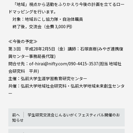
「地域」視点から活動をふりかえり今後の計画を立てるロー
ドマッピングを行います。
対象：地域おこし協力隊・自治体職員
終了後，交流会（会費 3,000 円）
≪今後の予定≫
第３回 平成28年2月5日（金）講師：石塚直樹(みやぎ連携復
興センター事務局長代理)
問合せ先：of-hirai@nifty.com/090-4415-3537(担当 地域社
会研究科 平井)
主催：弘前大学生涯学習教育研究センター
共催：弘前大学地域社会研究科・弘前大学地域未来創生センタ
ー
前へ
学生研究交流会じんるいがくフェスティバル開催のお
知らせ