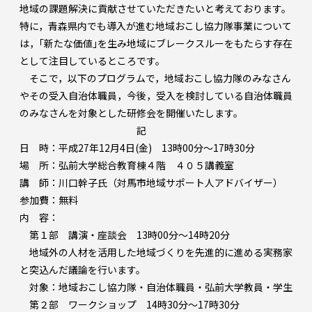
地域の課題解決に貢献させていただきたいと考えております。
特に，青森県内でも導入が進む地域おこし協力隊事業について
は，｢新たな価値｣を生み地域にブレークスルーをもたらす存在
として注目しているところです。
そこで，以下のプログラムで，地域おこし協力隊のみなさん
やその受入自治体職員，今後，受入を検討している自治体職員
のみなさんを対象とした研修会を開催いたします。
記
日 時：平成27年12月4日(金) 13時00分～17時30分
場 所：弘前大学総合教育棟４階 ４０５講義室
講 師：川口幹子氏（対馬市地域サポート人アドバイザー）
参加費：無料
内 容：
第１部 講演・座談会 13時00分～14時20分
地域外の人材を活用した地域づくりを先進的に進める実務家
と突込んだ議論を行います。
対象：地域おこし協力隊・自治体職員・弘前大学教員・学生
第２部 ワークショップ 14時30分～17時30分