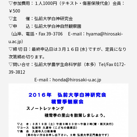
▽参加費用：１人1000円（テキスト・傷害保険代金）会員：
￥500
▽主 催：弘前大学白神研究会
▽申 込：弘前大学白神自然観察園
（山岸、電話・Fax 39-3706 E-mail：hyama@hirosaki-
u.ac.jp）
▽締 切 日：最終申込日は３月１６日 (水) ですが、定員になり
次第締め切ります。
▽問い合せ：弘前大学農学生命科学部（本多）Tel/Fax 0172-
39-3812
E-mail：honda@hirosaki-u.ac.jp