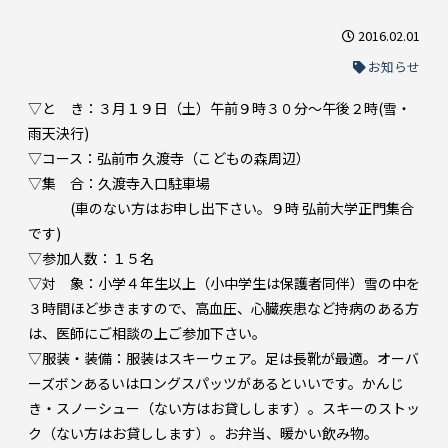
2016.02.01
お知らせ
▽と き：３月１９日（土）午前９時３０分～午後２時(雪・
雨天決行)
▽コース：弘前市 久渡寺（こどもの森周辺）
▽集 合：久渡寺入口駐車場
(車のない方はお申し出下さい。９時 弘前大学正門集合
です)
▽参加人数：１５名
▽対 象：小学４年生以上（小中学生は保護者同伴）雪の中を
３時間ほど歩きますので、高血圧、心臓疾患など持病のある方
は、医師にご相談の上ご参加下さい。
▽服装・装備：服装はスキーウェア。足は長靴が最適。オーバ
ーズボンあるいはロングスパッツがあるといいです。かんじ
き・スノーシュー（ない方はお貸しします）。スキーのストッ
ク（ない方はお貸しします）。お弁当、暖かい飲み物。