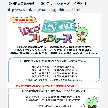
【NHK青森放送局 「GO!フレッシャーズ」特設HP】
http://www.nhk.or.jp/aomori/go/hirodai.html