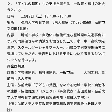
２．「子どもの貧困」への支援を考える ―教育と福祉の出会
うところ―
日時 12月9日（土）13：30～16：30
場所 弘前大学教育学部 2階大教室（〒036-8560 弘前市
文京町1番地）
内容 地域・学校・自治体の協働が進む宮城県の先進事例に
ついて門馬優さんの講演をお聞きした上で、小・中・高校の先
生方、スクールソーシャルワーカー、地域の学習支援関係者に
登壇していただき、青森県における支援について考えるシンポ
ジウムを行います。
両企画共通
対象：学校関係者、福祉関係者、一般市民 入場無料、事
前申し込み不要
主催：弘前大学「子どもの貧困」をめぐる地域・学校・自治体
の連携・協働推進プロジェクト（事業代表：吉田美穂・弘前大
学大学院教育学研究科教職実践専攻（教職大学院））
共催：弘前大学大学院教育学研究科教職実践専攻（教職大学
院）