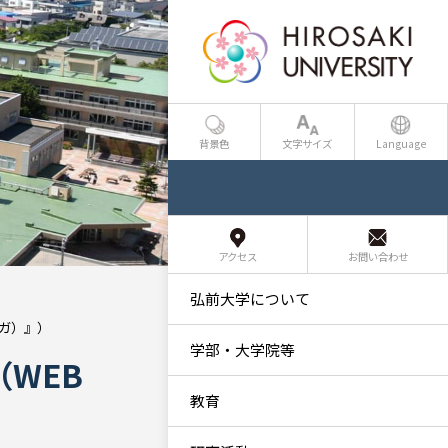
背景色
文字サイズ
Language
アクセス
お問い合わせ
弘前大学について
マガ）』）
学部・大学院等
（WEB
教育