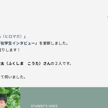
GA（ヒロマガ）
』
『
在学生インタビュー
』
を更新しました。
送りします！
宏太（ふくしま こうた）さん
の２人です。
いて伺いました。