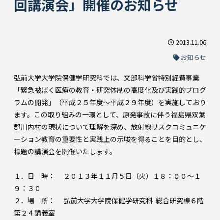
回講演会」開催のお知らせ
2013.11.06
お知らせ
弘前大学大学院保健学研究科では、文部科学省特別経費事業
「緊急被ばく医療の教育・研究体制の高度化及び実践的プログ
ラムの開発」（平成２５年度～平成２９年度）を実施しており
ます。この取り組みの一環として、原発事故に伴う福島県双葉
郡川内村の現状について理解を深め、放射線リスクコミュニケ
ーション教育の重要性と実践上の示唆を得ることを目的とし、
標題の講演会を開催いたします。
１．日 時： ２０１３年１１月５日（火）１８：００～１
９：３０
２．場 所： 弘前大学大学院保健学研究科 総合研究棟６階
第２４講義室