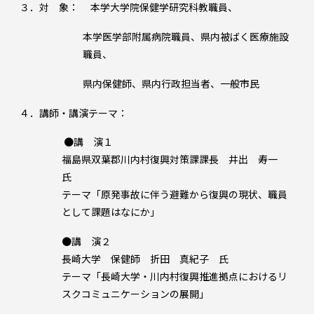
３．対 象： 本学大学院保健学研究科教職員、
本学医学部附属病院職員、県内被ばく医療施設
職員、
県内保健師、県内行政担当者、一般市民
４．講師・講演テーマ：
●講 演１
福島県双葉郡川内村復興対策課課長 井出 寿一
氏
テーマ「原発事故に伴う避難から復興の現状、職員
として課題はなにか」
●講 演２
長崎大学 保健師 折田 真紀子 氏
テーマ「長崎大学・川内村復興推進拠点におけるリ
スクコミュニケーションの展開」