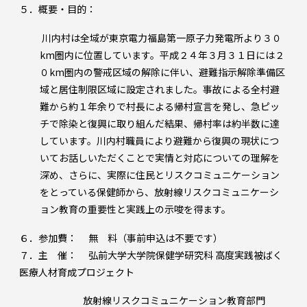
５．概要・目的：
川内村は全域が東京電力福島第一原子力発電所より３０
km圏内に位置しています。平成２４年３月３１日には２
０km圏内の警戒区域の解除に伴い、避難指示解除準備区
域と居住制限区域に設定されました。事故による全村避
難から約１年余りで村長による帰村宣言を発し、急ピッ
チで除染と復興に取り組んだ結果、帰村率は約半数に達
しています。川内村職員により避難から復興の現状につ
いてお話しいただくことで実情と対応についての理解を
深め、さらに、実際に住民とリスクコミュニケーション
をとっている保健師から、放射線リスクコミュニケーシ
ョン教育の重要性と実践上の示唆を得ます。
６．参加費： 無 料（事前申込は不要です）
７．主 催： 弘前大学大学院保健学研究科 高度実践被ばく
医療人材育成プロジェクト
放射線リスクコミュニケーション教育部門