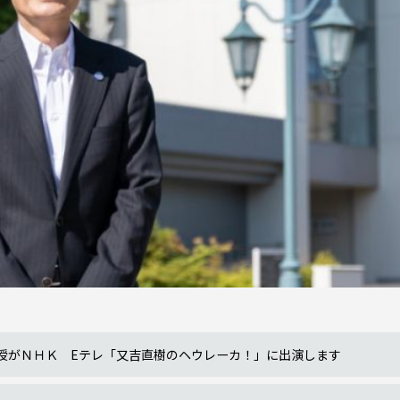
教授がＮＨＫ Eテレ「又吉直樹のヘウレーカ！」に出演します