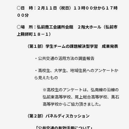
○日 時：２月１１日（祝日）１３時００分から１７時
００分
○場 所：弘前商工会議所会館 ２階大ホール（弘前市
上鞘師町１８－１）
（第１部）学生チームの課題解決型学習 成果発表
・公共交通の活用方法の調査報告
・高校生、大学生、地域住民へのアンケートか
ら見えたもの
※高校生のアンケートは、弘南線の沿線の
弘前東高等学校、尾上総合高等学校、黒石
高等学校からご協力頂きました。
（第２部）パネルディスカッション
「公共交通の有効活用について」