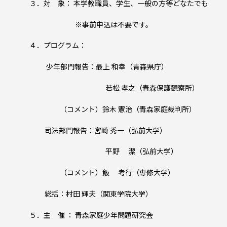
３．対 象： 本学教職員、学生、一般の方等どなたでも
※事前申込は不要です。
４．プログラム：
少年部門報告：最上 和幸（青森県庁）
若松 孝之（青森保護観察所）
（コメント）鈴木 憲治（青森家庭裁判所）
司法部門報告：宮崎 秀一（弘前大学）
平野 潔（弘前大学）
（コメント）飯 考行（専修大学）
総括：村田 輝夫（関東学院大学）
５．主 催 ： 青森家庭少年問題研究会