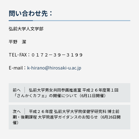
問い合わせ先：
弘前大学人文学部
平野 潔
TEL･FAX：０１７２－３９－３１９９
E-mail：
k-hirano@hirosaki-u.ac.jp
前へ
弘前大学男女共同参画推進室 平成２６年度第１回
「さんかくカフェ」の開催について（6月11日開催）
次へ
平成２６年度 弘前大学大学院保健学研究科 博士前
期・後期課程 大学院進学ガイダンスのお知らせ（6月26日開
催）