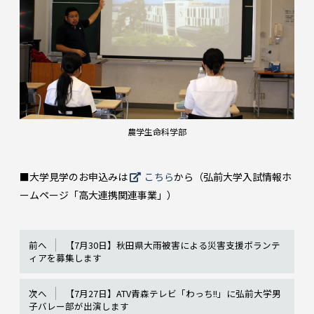
農学生命科学部
■大学見学のお申込みは
こちら
から（弘前大学入試情報ホ
ームページ「高大連携関連事業」）
前へ
【7月30日】秋田県大雨被害による災害支援ボランテ
ィアを募集します
次へ
【7月27日】ATV青森テレビ「わっち!!」に弘前大学男
子バレー部が出演します