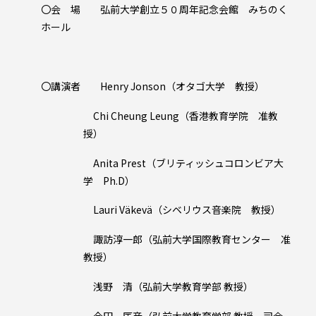
〇会 場 弘前大学創立５０周年記念会館 みちのく
ホール
〇講演者 Henry Jonson（オタゴ大学 教授）
Chi Cheung Leung（香港教育学院 准教
授）
Anita Prest（ブリティッシュコロンビア大
学 Ph.D）
Lauri Väkevä（シベリウス音楽院 教授）
諏訪淳一郎（弘前大学国際教育センター 准
教授）
浅野 清（弘前大学教育学部 教授）
今田 匡彦（弘前大学教育学部 教授、司会