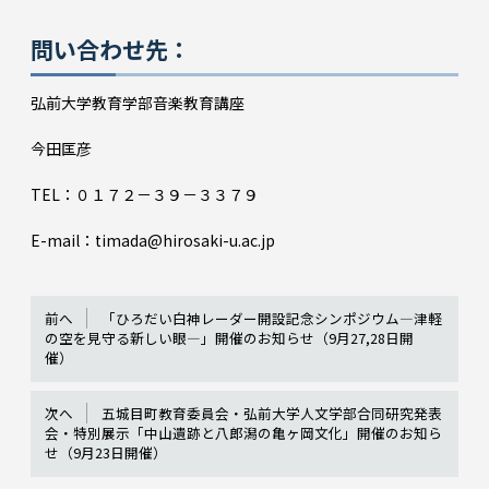
問い合わせ先：
弘前大学教育学部音楽教育講座
今田匡彦
TEL：０１７２－３９－３３７９
E-mail：timada@hirosaki-u.ac.jp
前へ
「ひろだい白神レーダー開設記念シンポジウム―津軽
の空を見守る新しい眼―」開催のお知らせ（9月27,28日開
催）
次へ
五城目町教育委員会・弘前大学人文学部合同研究発表
会・特別展示「中山遺跡と八郎潟の亀ヶ岡文化」開催のお知ら
せ（9月23日開催）