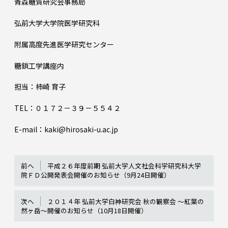
青森糖質研究会事務局
弘前大学大学院医学研究科
附属高度先進医学研究センター
糖鎖工学講座内
担当：柿崎 育子
TEL：０１７２－３９－５５４２
E-mail：kaki@hirosaki-u.ac.jp
前へ
平成２６年度前期 弘前大学人文社会科学研究科大学
院ＦＤ公開発表会開催のお知らせ（9月24日開催）
次へ
２０１４年 弘前大学白神研究会 秋の観察会 ～紅葉の
然ヶ岳～開催のお知らせ（10月18日開催）