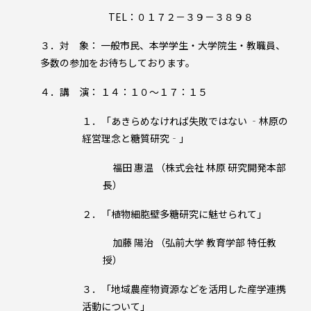
TEL：０１７２－３９－３８９８
３．対 象： 一般市民、本学学生・大学院生・教職員、
多数の参加をお待ちしております。
４．講 演： １４：１０～１７：１５
１．「あきらめなければ失敗ではない ‐林原の
経営理念と糖質研究‐」
福田 惠温 （株式会社 林原 研究開発本部
長）
２．「植物細胞壁多糖研究に魅せられて」
加藤 陽治 （弘前大学 教育学部 特任教
授）
３．「地域農産物資源などを活用した産学連携
活動について」