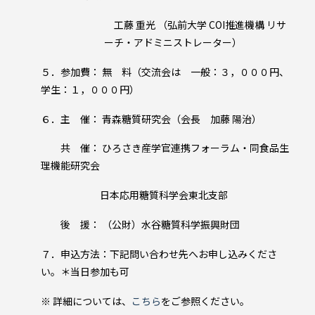
工藤 重光 （弘前大学 COI推進機構 リサ
ーチ・アドミニストレーター）
５．参加費： 無 料（交流会は 一般：３，０００円、
学生：１，０００円）
６．主 催： 青森糖質研究会（会長 加藤 陽治）
共 催： ひろさき産学官連携フォーラム・同食品生
理機能研究会
日本応用糖質科学会東北支部
後 援： （公財）水谷糖質科学振興財団
７．申込方法：下記問い合わせ先へお申し込みくださ
い。＊当日参加も可
※ 詳細については、
こちら
をご参照ください。