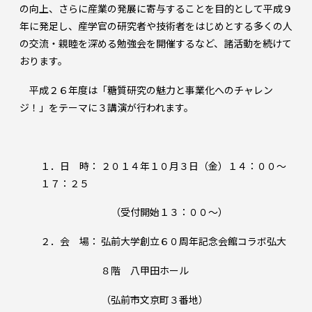
の向上、さらに産業の発展に寄与することを目的として平成９
年に発足し、産学官の研究者や技術者をはじめとする多くの人
の交流・親睦を深める勉強会を開催するなど、諸活動を続けて
おります。
平成２６年度は「糖質研究の魅力と事業化へのチャレン
ジ！」をテーマに３講演が行われます。
１．日 時： ２０１４年１０月３日（金）１４：００～
１７：２５
（受付開始１３：００～）
２．会 場： 弘前大学創立６０周年記念会館コラボ弘大
８階 八甲田ホール
（弘前市文京町３番地）