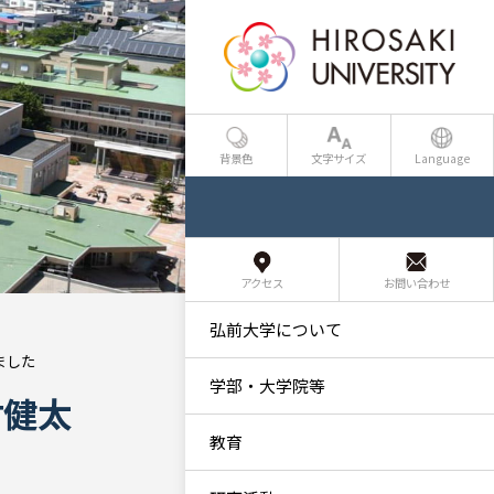
背景色
文字サイズ
Language
アクセス
お問い合わせ
弘前大学について
ました
学部・大学院等
村健太
教育