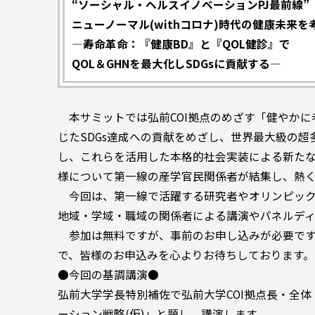
“ソーシャル・ヘルスイノベーションPJ最前線”
ニューノーマル(withコロナ)時代の健康未来を
―寿命革命：『健康BD』と『QOL健診』で
QOL＆GHNを最大化しSDGsに貢献する―
本サミットでは弘前COI拠点のめざす「健やかに
じたSDGs達成への貢献をめざし、世界最大級の超
し、これらを活用した本格的社会実装による新たな
様について第一線の産学官民関係者が結集し、熱
今回は、第一線で活躍する研究者やオリンピック
地域・学域・職域の関係者による講演やパネルデ
参加は無料ですが、事前のお申し込みが必要です
で、皆様のお申込みを心よりお待ちしております
●今回の基調講演●
弘前大学学長特別補佐で弘前大学COI拠点長・全
ーション戦略(仮)」と題し、講演します。