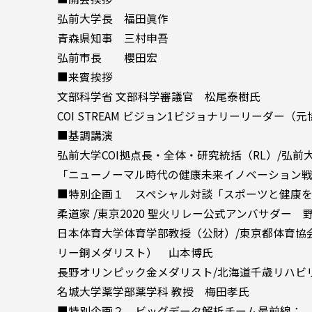
弘前大学長 福田眞作
青森県知事 三村申吾
弘前市長 櫻田宏
■来賓挨拶
文部科学省 文部科学審議官 松尾泰樹氏
COI STREAM ビジョン1ビジョナリーリーダー
■基調講演
弘前大学COI拠点長・全体・研究統括（RL）/弘前
「ニューノーマル時代の健康未来イノベーション
■特別企画１ スペシャル対談「スポーツと健康
柔道家 /東京2020 聖火リレー公式アンバサダー 
日本体育大学体育学部教授（公財）/東京都体育協
リー銅メダリスト） 山本博氏
長野オリンピック金メダリスト/北海道千歳リハビ
名城大学薬学部薬学科 教授 梅田孝氏
■特別企画２ ビッグデータ解析チーム最前線：