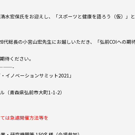
・清水宏保氏をお迎えし、「スポーツと健康を語ろう（仮）」
学第28代総長の小宮山宏先生にお越しいただき、「弘前COIへの期待
ご期待ください。
———-
・イノベーションサミット2021」
（青森県弘前市大町1-1-2）
は急遽開催方法等を
・研究機関等 150名様（会場参加）