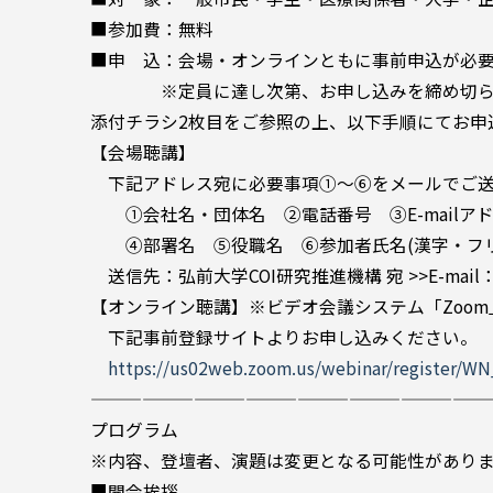
■参加費：無料
■申 込：会場・オンラインともに事前申込が必
※定員に達し次第、お申し込みを締め切らせ
添付チラシ2枚目をご参照の上、以下手順にてお申
【会場聴講】
下記アドレス宛に必要事項①～⑥をメールでご送
①会社名・団体名 ②電話番号 ③E-mailア
④部署名 ⑤役職名 ⑥参加者氏名(漢字・フリ
送信先：弘前大学COI研究推進機構 宛 >>E-mail：coi_in
【オンライン聴講】※ビデオ会議システム「Zoo
下記事前登録サイトよりお申し込みください。
https://us02web.zoom.us/webinar/register/
———————————————————————
プログラム
※内容、登壇者、演題は変更となる可能性があり
■開会挨拶