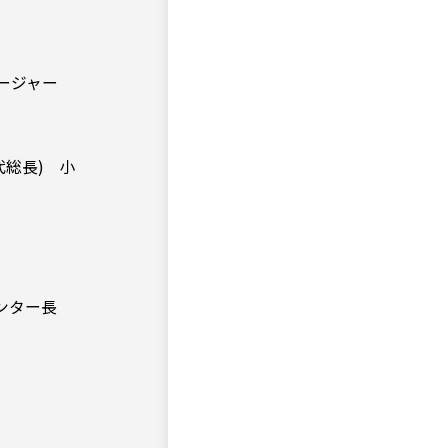
ネージャー
代総長) 小
センター長