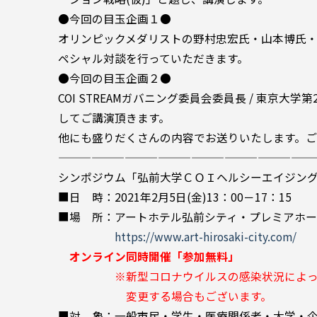
●今回の目玉企画１●
オリンピックメダリストの野村忠宏氏・山本博氏
ペシャル対談を行っていただきます。
●今回の目玉企画２●
COI STREAMガバニング委員会委員長 / 東京大
してご講演頂きます。
他にも盛りだくさんの内容でお送りいたします。
———————————————————————
シンポジウム「弘前大学ＣＯＩヘルシーエイジング
■日 時：2021年2月5日(金)13：00－17：15
■場 所：アートホテル弘前シティ・プレミアホール
https://www.art-hirosaki-city.com/
オンライン同時開催「参加無料」
※新型コロナウイルスの感染状況によって
変更する場合もございます。
■対 象：一般市民・学生・医療関係者・大学・企業