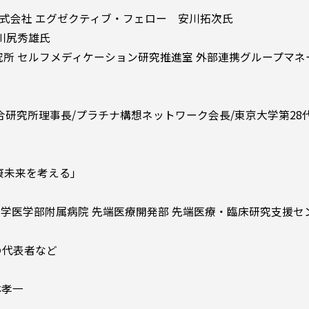
王株式会社 エグゼクティブ・フェロー 安川拓次氏
川尻秀雄氏
究所 セルフメディケーション研究推進室 外部連携グループマ
菱総合研究所理事長/プラチナ構想ネットワーク会長/東京大学第28
健康未来を考える」
屋大学医学部附属病院 先端医療開発部 先端医療・臨床研究支援
)の代表者など
林孝一