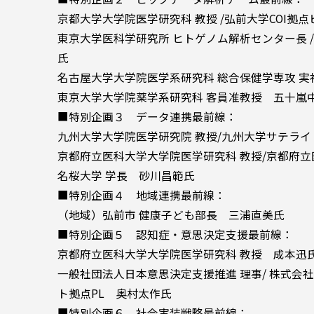
京都大学大学院医学研究科 教授 /弘前大学COI
東京大学医科学研究所 ヒトゲノム解析センター長 
氏
名古屋大学大学院医学系研究科 総合保健学専攻 実
東京大学大学院薬学系研究科 客員准教授 五十嵐
■特別企画３ データ連携最前線：
九州大学大学院医学研究院 教授/九州大学サテライ
京都府立医科大学大学院医学研究科 教授/京都府立
名桜大学 学長 砂川昌範氏
■特別企画４ 地域連携最前線：
（地域）弘前市 健康子ども部長 三浦直美氏
■特別企画５ 認知症・意思決定支援最前線：
京都府立医科大学大学院医学研究科 教授 成本迅
一般社団法人日本意思決定支援推進 理事/ 株式会社LIT
ト拠点PL 奥村太作氏
■特別企画６ 社会実装戦略最前線：