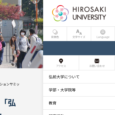
背景色
文字サイズ
Language
アクセス
お問い合わせ
弘前大学について
ションサミッ
学部・大学院等
ム「弘
教育