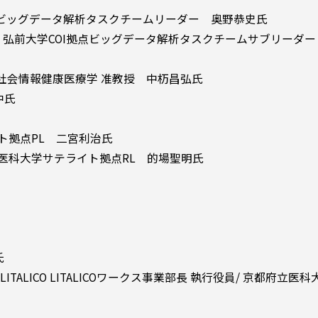
拠点ビッグデータ解析タスクチームリーダー 奥野恭史氏
/ 弘前大学COI拠点ビッグデータ解析タスクチームサブリーダ
社会情報健康医療学 准教授 中杤昌弘氏
中氏
ト拠点PL 二宮利治氏
医科大学サテライト拠点RL 的場聖明氏
氏
ALICO LITALICOワークス事業部長 執行役員/ 京都府立医