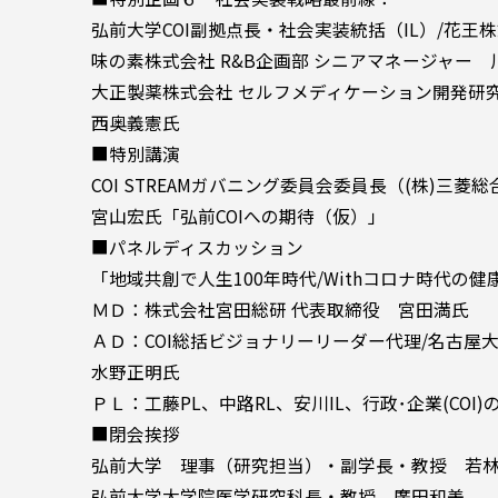
弘前大学COI副拠点長・社会実装統括（IL）/花
味の素株式会社 R&B企画部 シニアマネージャー 
大正製薬株式会社 セルフメディケーション開発研
西奥義憲氏
■特別講演
COI STREAMガバニング委員会委員長（(株)三
宮山宏氏「弘前COIへの期待（仮）」
■パネルディスカッション
「地域共創で人生100年時代/Withコロナ時代の
ＭＤ：株式会社宮田総研 代表取締役 宮田満氏
ＡＤ：COI総括ビジョナリーリーダー代理/名古
水野正明氏
ＰＬ：工藤PL、中路RL、安川IL、行政･企業(COI
■閉会挨拶
弘前大学 理事（研究担当）・副学長・教授 若
弘前大学大学院医学研究科長・教授 廣田和美