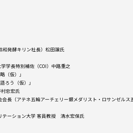
（元協和発酵キリン社長）松田譲氏
大学学長特別補佐（COI）中路重之
戦略（仮）」
を語ろう（仮）」
野村忠宏氏
会会長（アテネ五輪アーチェリー銀メダリスト・ロサンゼルス
リテーション大学 客員教授 清水宏保氏