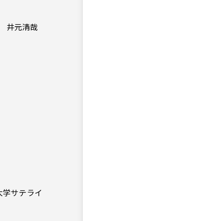
ー 井元清哉
科大学サテライ