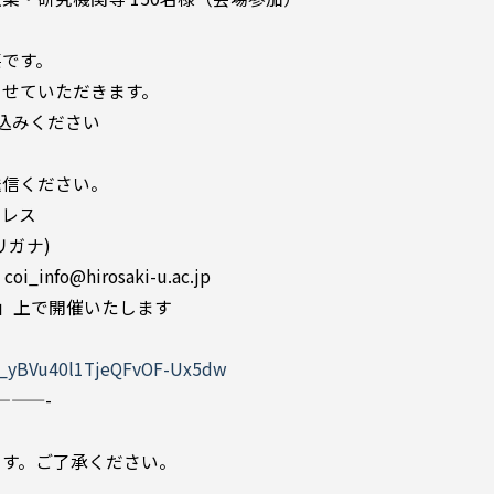
要です。
ていただきます。
込みください
信ください。
ドレス
ガナ)
fo@hirosaki-u.ac.jp
m」上で開催いたします
WN_yBVu40l1TjeQFvOF-Ux5dw
———-
ます。ご了承ください。