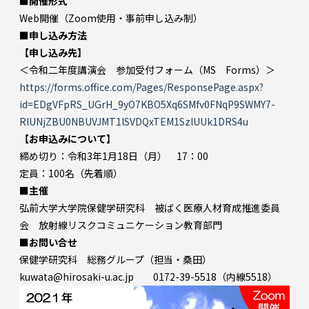
■開催形式
Web開催（Zoom使用・事前申し込み制）
■申し込み方法
【申し込み先】
＜令和二年度講演会 参加受付フォーム（MS Forms）＞
https://forms.office.com/Pages/ResponsePage.aspx?
id=EDgVFpRS_UGrH_9yO7KBO5Xq6SMfv0FNqP9SWMY7-
RlUNjZBU0NBUVJMT1lSVDQxTEM1SzlUUk1DRS4u
【お申込みについて】
締め切り：令和3年1月18日（月） 17：00
定員：100名（先着順）
■主催
弘前大学大学院保健学研究科 被ばく医療人材育成推進委員
会 放射線リスクコミュニケーション教育部門
■お問い合せ
保健学研究科 総務グループ（担当・桑田）
kuwata@hirosaki-u.ac.jp 0172-39-5518（内線5518）