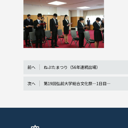
前へ
ねぷたまつり（56年連続出場）
次へ
第19回弘前大学総合文化祭―1日目―