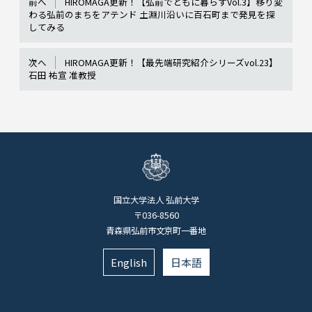
前へ
HIROMAGA更新！【弘前でともに暮らすVol.3】移り変
わる弘前のまちをアテンド 土淵川沿いに百石町まで発見を探
してみる
次へ
HIROMAGA更新！【最先端研究紹介シリーズvol.23】
石田 祐宣 准教授
国立大学法人 弘前大学
〒036-8560
青森県弘前市文京町一番地
English
日本語