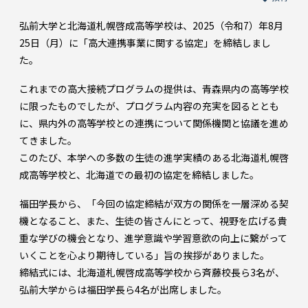
弘前大学と北海道札幌啓成高等学校は、2025（令和7）年8月
25日（月）に「高大連携事業に関する協定」を締結しまし
た。
これまでの高大接続プログラムの提供は、青森県内の高等学校
に限ったものでしたが、プログラム内容の充実を図るととも
に、県内外の高等学校との連携について関係機関と協議を進め
てきました。
このたび、本学への多数の生徒の進学実績のある北海道札幌啓
成高等学校と、北海道での最初の協定を締結しました。
福田学長から、「今回の協定締結が双方の関係を一層深める契
機となること、また、生徒の皆さんにとって、視野を広げる貴
重な学びの機会となり、進学意識や学習意欲の向上に繋がって
いくことを心より期待している」旨の挨拶がありました。
締結式には、北海道札幌啓成高等学校から斉藤校長ら3名が、
弘前大学からは福田学長ら4名が出席しました。