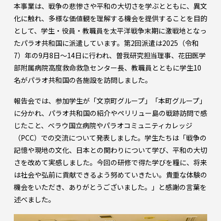
本事業は、戦争の悲惨さや平和の大切さを学ぶとともに、異文
化に触れ、多様な価値観を理解する機会を提供することを目的
として、学生・役員・教職員を太平洋戦争末期に激戦地となっ
たパラオ共和国に派遣しています。第2回派遣は2025（令和
7）年の9月8日～14日に行われ、曽我研究担当理事、花田医学
部附属病院高度救命救急センター長、教職員とともに学生10
名がパラオ共和国の各施設を訪問しました。
報告会では、参加学生が「文京町グループ」「本町グループ」
に分かれ、パラオ共和国の紹介やペリリュー島の戦跡訪問で感
じたこと、ベラウ国立病院やパラオコミュニティカレッジ
（PCC）での交流について発表しました。学生たちは「戦争の
記憶や現地の文化、日本との関わりについて学び、平和の大切
さを改めて実感しました。今回の研修で得た学びを糧に、将来
は社会や弘前に貢献できるよう努めていきたい。貴重な体験の
機会をいただき、ありがとうございました。」と感謝の言葉を
述べました。