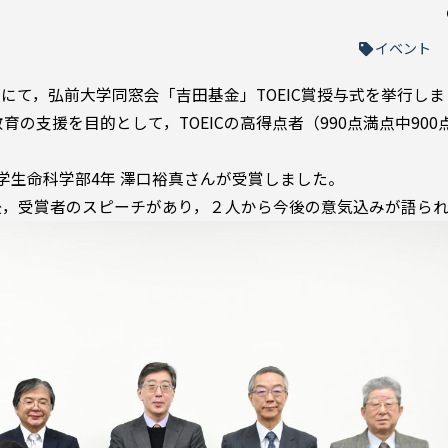
イベント
館にて，弘前大学同窓会「吉田基金」TOEIC賞授与式を挙行し
の支援を目的として，TOEICの高得点者（990点満点中900
学生命科学部4年 澤口裕真さんが受賞しました。
後，受賞者のスピーチがあり，２人から今後の意気込みが語ら