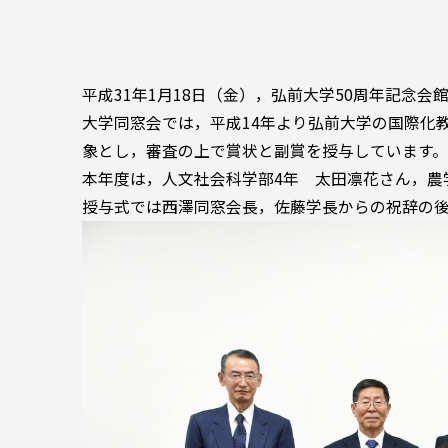
平成31年1月18日（金），弘前大学50周年記念会
大学同窓会では，平成14年より弘前大学の国際化教育
象とし，審査の上で賞状と副賞を授与しています。
本年度は，人文社会科学部4年 太田凛花さん，農
授与式では西澤同窓会長，佐藤学長からの祝辞の