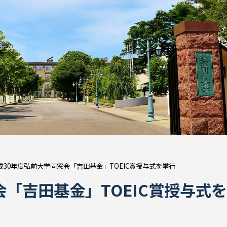
成30年度弘前大学同窓会「吉田基金」TOEIC賞授与式を挙行
会「吉田基金」TOEIC賞授与式