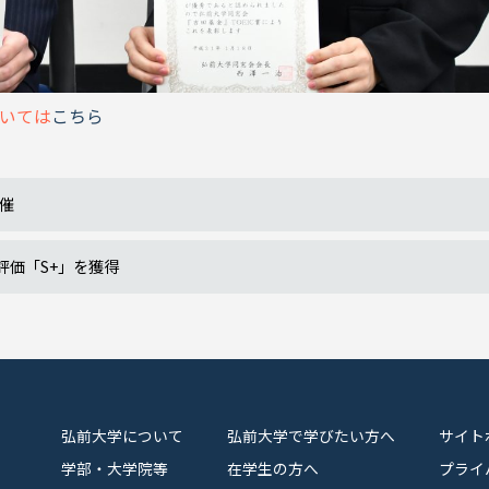
ついては
こちら
催
評価「S+」を獲得
弘前大学について
弘前大学で学びたい方へ
サイト
学部・大学院等
在学生の方へ
プライ