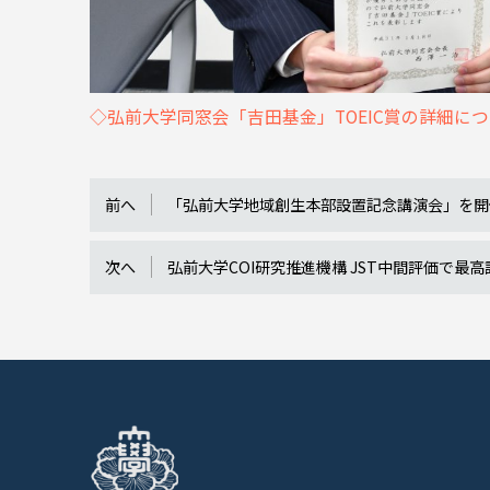
◇弘前大学同窓会「吉田基金」TOEIC賞の詳細に
前へ
「弘前大学地域創生本部設置記念講演会」を開
次へ
弘前大学COI研究推進機構 JST中間評価で最高