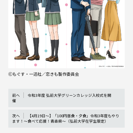
Ⓒもぐす・一迅社／恋きも製作委員会
前へ
令和3年度 弘前大学グリーンカレッジ入校式を開
催
次へ
【4月19日～】「100円昼食・夕食」令和3年度もやり
ます！～食べて応援！青森県～（弘前大学在学生限定）