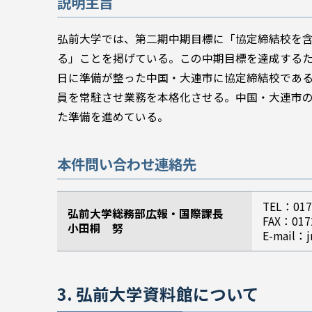
説明主旨
弘前大学では、第二期中期目標に「協定締結校を
る」ことを掲げている。この中期目標を達成するた
日に準備が整った中国・大連市に協定締結校である
員を常駐させ業務を本格化させる。中国・大連市
た準備を進めている。
本件問い合わせ連絡先
TEL：017
弘前大学総務部広報・国際課長
FAX：017
小田桐 努
E-mail：j
3. 弘前大学資料館について