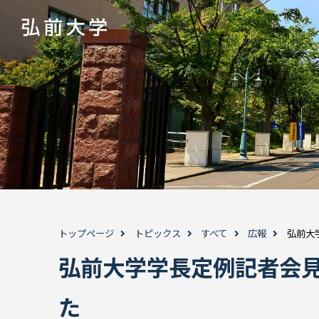
トップページ
トピックス
すべて
広報
弘前大
弘前大学学長定例記者会見
た