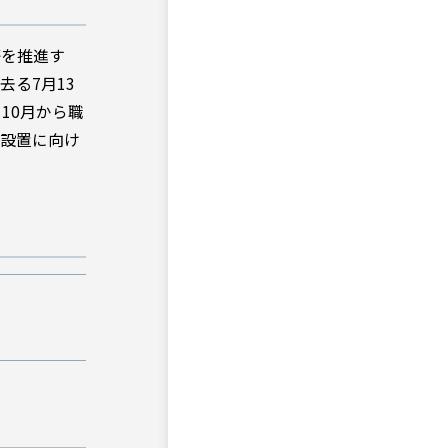
等を推進す
る7月13
10月から職
点設置に向け