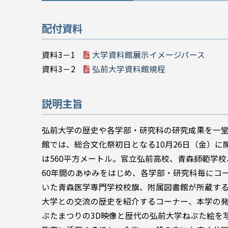
配付資料
資料3－1
大学資料館展示イメージパース
資料3－2
弘前大学資料館規程
説明主旨
弘前大学の歴史や各学部・研究科の研究成果を一堂
館では、総合文化祭初日となる10月26日（金）
は560平方メートル。官立弘前高校、青森師範学
60年間のあゆみをはじめ、各学部・研究科毎にコ
いた青森医学専門学校校旗、附属図書館が所蔵する
大学との交流の歴史を紹介するコーナー、本学の
ぷたまつりの3D映像と歴代の弘前大学ねぷた絵を