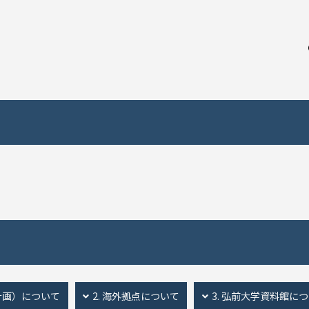
計画）について
2. 海外拠点について
3. 弘前大学資料館に