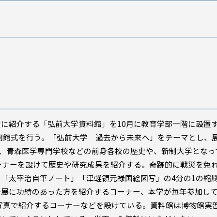
に紹介する「弘前大学資料館」を10月に教育学部一階に設置
に開館式を行う。「弘前大学 過去から未来へ」をテーマとし、
校、青森医学専門学校などの前身各校の歴史や、新制大学となっ
ーナーを設けて歴史や研究成果を紹介する。奇跡的に戦災を免
「太宰治自筆ノート」「津軽領元禄国絵図写」の4分の1の縮
発展に功績のあった方を紹介するコーナー、本学が毎年参加し
写真で紹介するコーナーなどを設けている。資料館は博物館実