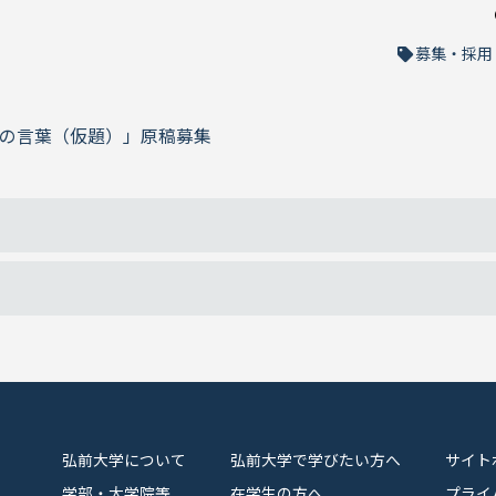
募集・採用
0の言葉（仮題）」原稿募集
弘前大学について
弘前大学で学びたい方へ
サイト
学部・大学院等
在学生の方へ
プライ