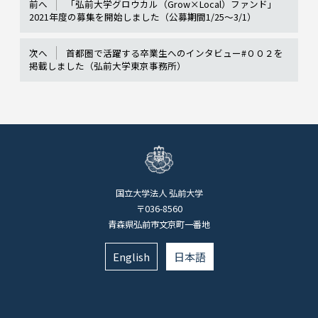
前へ
「弘前大学グロウカル（Grow×Local）ファンド」
2021年度の募集を開始しました（公募期間1/25～3/1）
次へ
首都圏で活躍する卒業生へのインタビュー#００２を
掲載しました（弘前大学東京事務所）
国立大学法人 弘前大学
〒036-8560
青森県弘前市文京町一番地
English
日本語