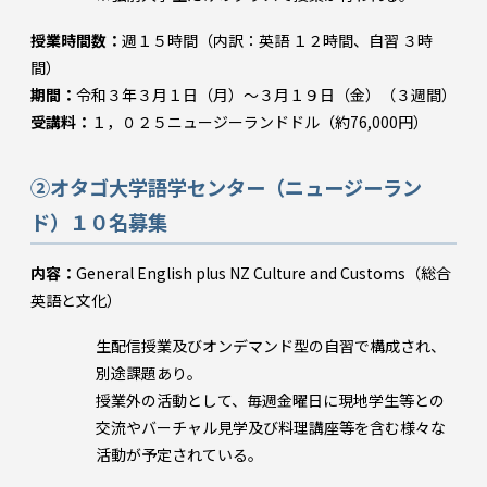
授業時間数：
週１５時間（内訳：英語 １２時間、自習 ３時
間）
期間：
令和３年３月１日（月）～３月１９日（金）（３週間）
受講料：
１，０２５ニュージーランドドル（約76,000円）
②オタゴ大学語学センター（ニュージーラン
ド）１０名募集
内容：
General English plus NZ Culture and Customs（総合
英語と文化）
生配信授業及びオンデマンド型の自習で構成され、
別途課題あり。
授業外の活動として、毎週金曜日に現地学生等との
交流やバーチャル見学及び料理講座等を含む様々な
活動が予定されている。