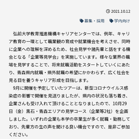
2021.10.12
募集・採用
学内向け
弘前大学教育推進機構キャリアセンターでは、例年、キャリ
ア教育の一環として職業観の育成や就業機会を考えさせ、同時
に企業への理解を深めるため、社会見学や諸先輩と話をする機
会となる「企業等見学会」を実施しています。様々な業界の職
場を見学することで、将来就職活動をスタートしていくにあた
り、青森県内就職・県外就職の希望にかかわらず、広く社会を
見る目を養うキャリア形成を目指します。
9月に開催を予定していたツアーは、新型コロナウイルス感
染症の影響で開催を見送りましたが、県内の状況も落ち着き、
企業さんも受け入れて頂けることとなりましたので、10月29
日（金）黒石・青森エリアの見学コース（企業等2社）を企画
しました。いずれの企業も本学の卒業生が多く就職・勤務して
おり、先輩方の生の声を聞ける良い機会ですので、是非ご参加
ください。