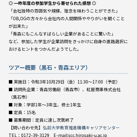
◎ 一昨年度の参加学生から寄せられた感想 ◎
「会社独特の雰囲気や規模、理念を味わうことができた」
「OB,OGの方々から会社内の人間関係ややりがいを聞くこと
が出来た」
「青森にもこんなすばらしい企業があることに驚いた」
など、参加した学生が企業訪問をきっかけに自身の進路選択に
おけるヒントをつかんだようでした。
ツアー概要（黒石・青森エリア）
■ 実施日：令和3年10月29日（金）11:30～17:00（予定）
■ 訪問先企業：青森労働局（青森市）、紅屋商事株式会社
（黒石市）
■ 対象：学部1年～3年生、修士1年生
■ 定員：15名
■ 募集期間：定員に達し次第終了
【問い合わせ先】
弘前大学教育推進機構キャリアセンター
TEL：0172-39-3129 E-mail:scc.hirosaki-u.ac.jp