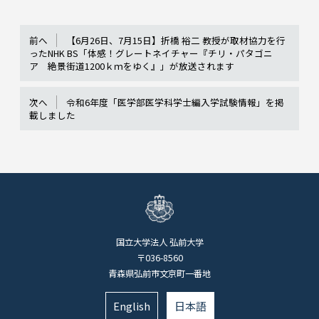
前へ
【6月26日、7月15日】折橋 裕二 教授が取材協力を行
ったNHK BS「体感！グレートネイチャー『チリ・パタゴニ
ア 絶景街道1200ｋｍをゆく』」が放送されます
次へ
令和6年度「医学部医学科学士編入学試験情報」を掲
載しました
国立大学法人 弘前大学
〒036-8560
青森県弘前市文京町一番地
English
日本語