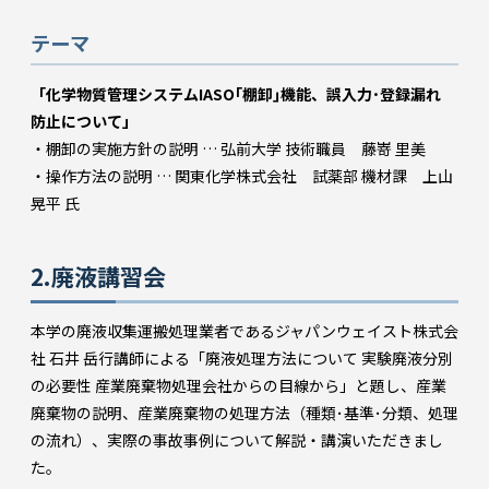
テーマ
「化学物質管理システムIASO｢棚卸｣機能、誤入力･登録漏れ
防止について」
・棚卸の実施方針の説明 … 弘前大学 技術職員 藤嵜 里美
・操作方法の説明 … 関東化学株式会社 試薬部 機材課 上山
晃平 氏
2.廃液講習会
本学の廃液収集運搬処理業者であるジャパンウェイスト株式会
社 石井 岳行講師による「廃液処理方法について 実験廃液分別
の必要性 産業廃棄物処理会社からの目線から」と題し、産業
廃棄物の説明、産業廃棄物の処理方法（種類･基準･分類、処理
の流れ）、実際の事故事例について解説・講演いただきまし
た。