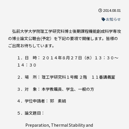
2014.08.01
お知らせ
弘前大学大学院理工学研究科博士後期課程機能創成科学専攻
の博士論文公聴会(予定）を下記の要項で開催します。皆様の
ご出席お待ちしています。
１．日 時： ２０１４年８月２７日（水）１３：３０～
１４：３０
２．場 所： 理工学研究科１号館 ２階 １１番講義室
３．対 象： 本学教職員、学生、一般の方
４．学位申請者： 郭 素娟
５．論文題目：
Preparation, Thermal Stability and