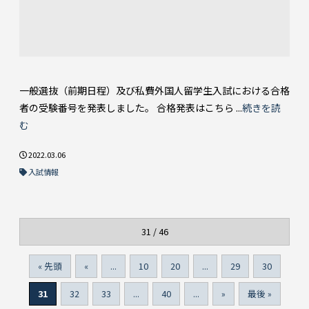
一般選抜（前期日程）及び私費外国人留学生入試における合格
者の受験番号を発表しました。 合格発表はこちら ...
続きを読
む
2022.03.06
入試情報
31 / 46
« 先頭
«
...
10
20
...
29
30
31
32
33
...
40
...
»
最後 »