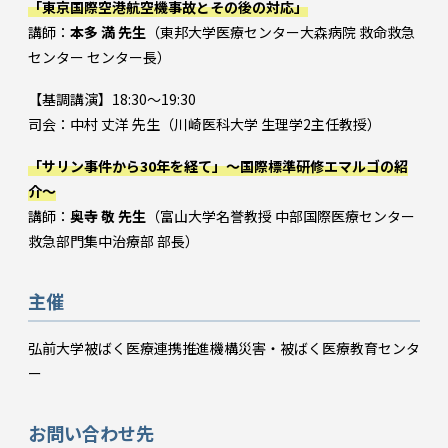
「東京国際空港航空機事故とその後の対応」
講師：
本多 満 先生
（東邦大学医療センター大森病院 救命救急
センター センター長）
【基調講演】18:30～19:30
司会：中村 丈洋 先生（川崎医科大学 生理学2主任教授）
「サリン事件から30年を経て」～国際標準研修エマルゴの紹
介～
講師：
奥寺 敬 先生
（富山大学名誉教授 中部国際医療センター
救急部門集中治療部 部長）
主催
弘前大学被ばく医療連携推進機構災害・被ばく医療教育センタ
ー
お問い合わせ先