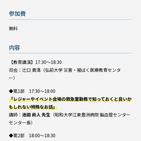
参加費
無料
内容
【教育講演】17:30～18:30
司会：辻口 貴清（弘前大学 災害・被ばく医療教育センタ
ー）
◆第1部 17:30〜18:00
「レジャーやイベント会場の救急室勤務で知っておくと良いか
もしれない特殊なお話」
講師：
池田 尚人 先生
（昭和大学江東豊洲病院 脳血管センター
センター長）
◆第2部 18:00〜18:30