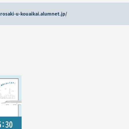
irosaki-u-kouaikai.alumnet.jp/