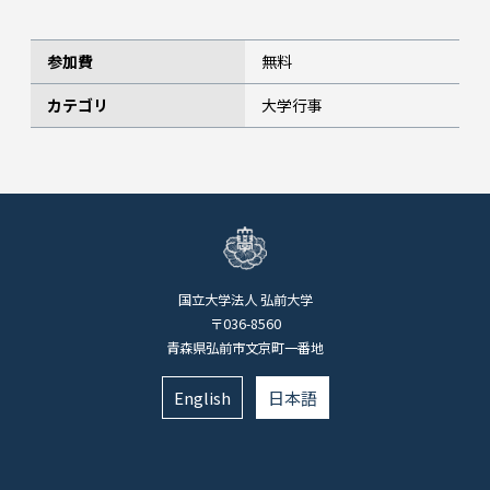
参加費
無料
カテゴリ
大学行事
国立大学法人 弘前大学
〒036-8560
青森県弘前市文京町一番地
English
日本語