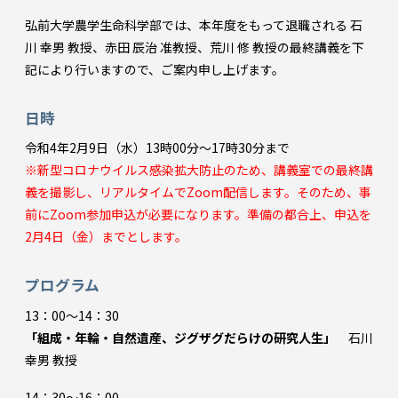
弘前大学農学生命科学部では、本年度をもって退職される 石
川 幸男 教授、赤田 辰治 准教授、荒川 修 教授の最終講義を下
記により行いますので、ご案内申し上げます。
日時
令和4年2月9日（水）13時00分～17時30分まで
※新型コロナウイルス感染拡大防止のため、講義室での最終講
義を撮影し、リアルタイムでZoom配信します。そのため、事
前にZoom参加申込が必要になります。準備の都合上、申込を
2月4日（金）までとします。
プログラム
13：00～14：30
「組成・年輪・自然遺産、ジグザグだらけの研究人生」
石川
幸男 教授
14：30～16：00