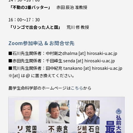
「不動の2番バッター」
赤田 辰治 准教授
16：00～17：30
「リンゴで出会った人と国」
荒川 修 教授
Zoom参加申込 & お問合せ先
■石川先生関係者：中村剛之dhalma [at] hirosaki-u.ac.jp
■赤田先生関係者：千田峰生 senda [at] hirosaki-u.ac.jp
■荒川先生関係者：田中紀充 tanakano [at] hirosaki-u.ac.jp
※[at] は @ に置き換えてください。
農学生命科学部のホームページは
こちら
から