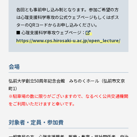
各回とも事前申し込み制となります。参加ご希望の方
は心理支援科学専攻の公式ウェブページもしくはポス
ターのQRコードからお申し込みください。
■ 心理支援科学専攻ウェブページ：
https://www.cps.hirosaki-u.ac.jp/open_lecture/
会場
弘前大学創立50周年記念会館 みちのくホール（弘前市文京
町1）
※駐車場の数に限りがございますので、なるべく公共交通機関
をご利用いただけますと幸いです。
対象者・定員・参加費
一般市民の方、心理支援職者、医療・教育・福祉関係者、自治