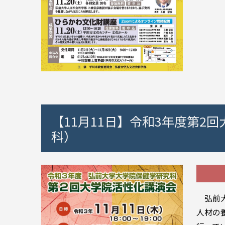
【11月11日】令和3年度第
科）
弘前大
人材の