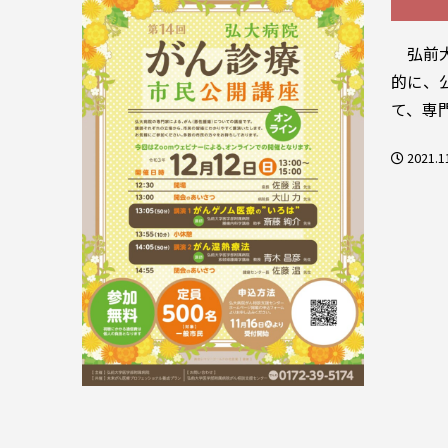
弘前大
的に、
て、専
2021.1