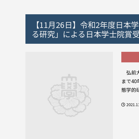
【11月26日】令和2年度日本
る研究」による日本学士院賞
弘前大
まで4
態学的
2021.1