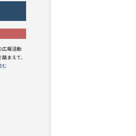
の広報活動
を踏まえて、
読む