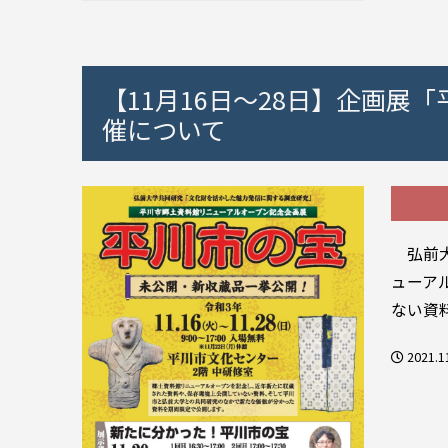
【11月16日～28日】企画
催について
弘前大
ューア
ない資
2021.1