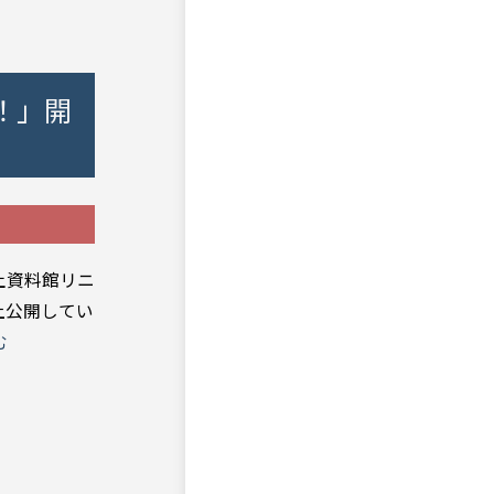
！」開
土資料館リニ
上公開してい
む