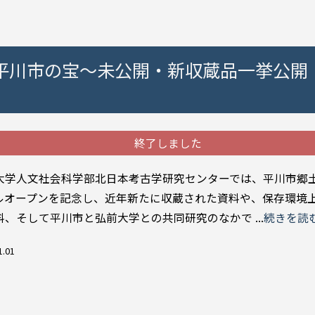
展「平川市の宝～未公開・新収蔵品一挙公開
終了しました
学人文社会科学部北日本考古学研究センターでは、平川市郷
ルオープンを記念し、近年新たに収蔵された資料や、保存環境
料、そして平川市と弘前大学との共同研究のなかで ...
続きを読
1.01