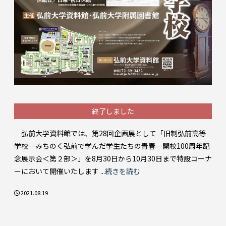
終了しました
弘前大学資料館では、第28回企画展として「旧制弘前高等
学校―みちのく弘前で学んだ学生たちの青春―開校100周年記
念展示会＜第２部＞」を8月30日から10月30日まで特設コーナ
ーにおいて開催いたします ...
続きを読む
2021.08.19