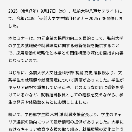
2025（令和7年）9月17日（水）、弘前大学八戸サテライトに
て、令和7年度「弘前大学学生採用セミナー2025」を開催しま
した。
本セミナーは、地元企業の採用力向上を目的として、弘前大学
の学生の就職観や就職環境に関する最新情報を提供すること
で、採用活動の戦略化と本学との関係構築の深化を目指す内容
となっています。
はじめに、弘前大学人文社会科学部 髙島 克史 准教授より、文
系学生の就職観や就職環境について講演がありました。学生が
キャリア選択で重視している点や、どのような対応に感銘を受
けているかなど、就職担当教員としての経験を交えながら、学
生の発言や体験談をもとにお話ししました。
続いて、学務部学生課 木村 洋 就職支援室長より、学生のキャ
リア選択の動向について最新情報の提供がありました。大学に
おけるキャリア教育や支援の取り組み、就職環境の変化に伴う