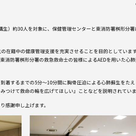
別聴講生）約30人を対象に、保健管理センターと東消防署桝形分
生の在籍中の健康管理支援を充実させることを目的としていま
東消防署桝形分署の救急救命士の皆様によるAEDを用いた心肺
到着するまでの5分～10分間に胸骨圧迫による心肺蘇生をたえ
をみつけて救命の輪を広げてほしい』ことなどを説明されてい
より感謝申し上げます。