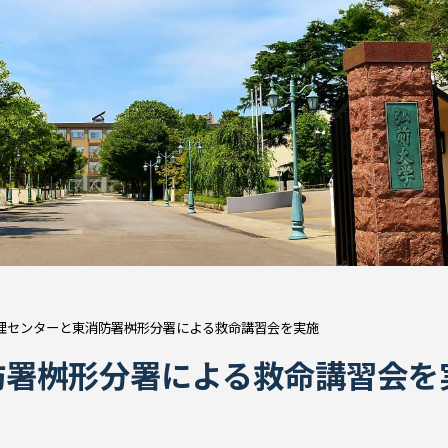
理センターと東消防署桝形分署による救命講習会を実施
防署桝形分署による救命講習会を