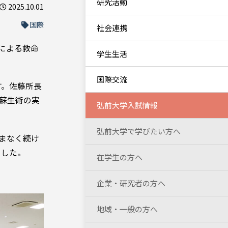
研究活動
2025.10.01
国際
社会連携
署による救命
学生生活
国際交流
す。佐藤所長
蘇生術の実
弘前大学入試情報
弘前大学で学びたい方へ
まなく続け
ました。
在学生の方へ
企業・研究者の方へ
地域・一般の方へ